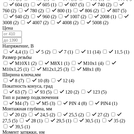
604 (
1
)
605 (
1
)
607 (
5
)
740 (
2
)
760 (
2
)
780 (
2
)
800 (
1
)
806 (
2
)
807 (
5
)
940 (
2
)
960 (
2
)
1007 (
2
)
2008 (
1
)
3008 (
2
)
4007 (
2
)
4008 (
2
)
5008 (
2
)
Цена
Напряжение, В
4,4 (
1
)
5 (
2
)
7 (
1
)
11 (
14
)
11,5 (
1
)
Размер резьбы
M10X1 (
2
)
M8X1 (
1
)
М10х1 (
4
)
М10х1,25 (
1
)
М12х1,25 (
3
)
М8х1 (
8
)
Ширина ключа,мм
8 (
7
)
10 (
8
)
12 (
4
)
Покатность конуса, град
63 (
7
)
93 (
5
)
120 (
2
)
123 (
5
)
Тип и размер подключения
M4 (
7
)
M5 (
3
)
PIN 4 (
8
)
PIN4 (
1
)
Монтажная глубина, мм
20 (
2
)
24,5 (
2
)
25,5 (
2
)
27 (
2
)
27,5 (
5
)
28 (
1
)
29,5 (
1
)
30,5 (
1
)
35 (
2
)
39,5 (
1
)
Момент затяжки, нм