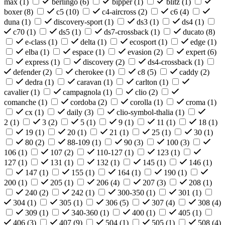
max (
1
)
berlingo (
6
)
bipper (
1
)
blitz (
1
)
boxer (
8
)
c5 (
10
)
c4-aircross (
2
)
c6 (
4
)
duna (
1
)
discovery-sport (
1
)
ds3 (
1
)
ds4 (
1
)
c70 (
1
)
ds5 (
1
)
ds7-crossback (
1
)
ducato (
8
)
e-class (
1
)
delta (
1
)
ecosport (
1
)
edge (
1
)
elba (
1
)
espace (
1
)
evasion (
2
)
expert (
6
)
express (
1
)
discovery (
2
)
ds4-crossback (
1
)
defender (
2
)
cherokee (
1
)
c8 (
5
)
caddy (
2
)
dedra (
1
)
caravan (
1
)
carlton (
1
)
cavalier (
1
)
campagnola (
1
)
clio (
2
)
comanche (
1
)
cordoba (
2
)
corolla (
1
)
croma (
1
)
cx (
1
)
daily (
3
)
clio-symbol-thalia (
1
)
2 (
1
)
3 (
2
)
5 (
1
)
9 (
1
)
11 (
1
)
18 (
1
)
19 (
1
)
20 (
1
)
21 (
1
)
25 (
1
)
30 (
1
)
80 (
2
)
88-109 (
1
)
90 (
3
)
100 (
3
)
106 (
1
)
107 (
2
)
110-127 (
1
)
123 (
1
)
127 (
1
)
131 (
1
)
132 (
1
)
145 (
1
)
146 (
1
)
147 (
1
)
155 (
1
)
164 (
1
)
190 (
1
)
200 (
1
)
205 (
1
)
206 (
4
)
207 (
3
)
208 (
1
)
240 (
2
)
242 (
1
)
300-350 (
1
)
301 (
1
)
304 (
1
)
305 (
1
)
306 (
5
)
307 (
4
)
308 (
4
)
309 (
1
)
340-360 (
1
)
400 (
1
)
405 (
1
)
406 (
3
)
407 (
9
)
504 (
1
)
505 (
1
)
508 (
4
)