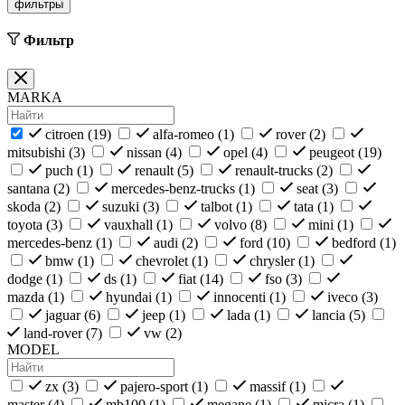
фильтры
Фильтр
MARKA
citroen (
19
)
alfa-romeo (
1
)
rover (
2
)
mitsubishi (
3
)
nissan (
4
)
opel (
4
)
peugeot (
19
)
puch (
1
)
renault (
5
)
renault-trucks (
2
)
santana (
2
)
mercedes-benz-trucks (
1
)
seat (
3
)
skoda (
2
)
suzuki (
3
)
talbot (
1
)
tata (
1
)
toyota (
3
)
vauxhall (
1
)
volvo (
8
)
mini (
1
)
mercedes-benz (
1
)
audi (
2
)
ford (
10
)
bedford (
1
)
bmw (
1
)
chevrolet (
1
)
chrysler (
1
)
dodge (
1
)
ds (
1
)
fiat (
14
)
fso (
3
)
mazda (
1
)
hyundai (
1
)
innocenti (
1
)
iveco (
3
)
jaguar (
6
)
jeep (
1
)
lada (
1
)
lancia (
5
)
land-rover (
7
)
vw (
2
)
MODEL
zx (
3
)
pajero-sport (
1
)
massif (
1
)
master (
4
)
mb100 (
1
)
megane (
1
)
micra (
1
)