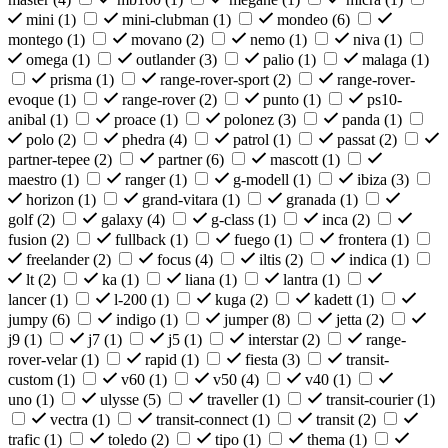
mini (
1
)
mini-clubman (
1
)
mondeo (
6
)
montego (
1
)
movano (
2
)
nemo (
1
)
niva (
1
)
omega (
1
)
outlander (
3
)
palio (
1
)
malaga (
1
)
prisma (
1
)
range-rover-sport (
2
)
range-rover-
evoque (
1
)
range-rover (
2
)
punto (
1
)
ps10-
anibal (
1
)
proace (
1
)
polonez (
3
)
panda (
1
)
polo (
2
)
phedra (
4
)
patrol (
1
)
passat (
2
)
partner-tepee (
2
)
partner (
6
)
mascott (
1
)
maestro (
1
)
ranger (
1
)
g-modell (
1
)
ibiza (
3
)
horizon (
1
)
grand-vitara (
1
)
granada (
1
)
golf (
2
)
galaxy (
4
)
g-class (
1
)
inca (
2
)
fusion (
2
)
fullback (
1
)
fuego (
1
)
frontera (
1
)
freelander (
2
)
focus (
4
)
iltis (
2
)
indica (
1
)
lt (
2
)
ka (
1
)
liana (
1
)
lantra (
1
)
lancer (
1
)
l-200 (
1
)
kuga (
2
)
kadett (
1
)
jumpy (
6
)
indigo (
1
)
jumper (
8
)
jetta (
2
)
j9 (
1
)
j7 (
1
)
j5 (
1
)
interstar (
2
)
range-
rover-velar (
1
)
rapid (
1
)
fiesta (
3
)
transit-
custom (
1
)
v60 (
1
)
v50 (
4
)
v40 (
1
)
uno (
1
)
ulysse (
5
)
traveller (
1
)
transit-courier (
1
)
vectra (
1
)
transit-connect (
1
)
transit (
2
)
trafic (
1
)
toledo (
2
)
tipo (
1
)
thema (
1
)