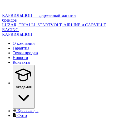
<\?
xml
version="1.0"
КАРВИЛЬШОП — фирменный магазин
encoding="utf-
брендов
8"?
LUZAR, TRIALLI, STARTVOLT, AIRLINE и CARVILLE
>
RACING
КАРВИЛЬШОП
О компании
Гарантия
Точки продаж
Новости
Контакты
Академия
Кросс-коды
Фото