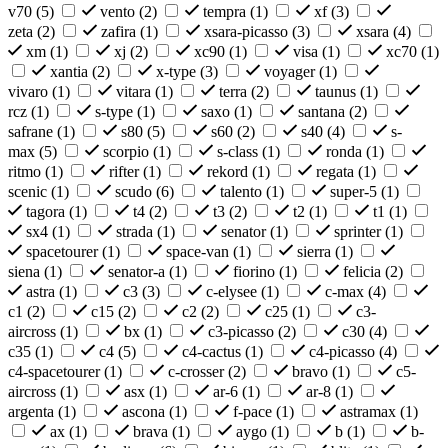
v70 (
5
)
vento (
2
)
tempra (
1
)
xf (
3
)
zeta (
2
)
zafira (
1
)
xsara-picasso (
3
)
xsara (
4
)
xm (
1
)
xj (
2
)
xc90 (
1
)
visa (
1
)
xc70 (
1
)
xantia (
2
)
x-type (
3
)
voyager (
1
)
vivaro (
1
)
vitara (
1
)
terra (
2
)
taunus (
1
)
rcz (
1
)
s-type (
1
)
saxo (
1
)
santana (
2
)
safrane (
1
)
s80 (
5
)
s60 (
2
)
s40 (
4
)
s-
max (
5
)
scorpio (
1
)
s-class (
1
)
ronda (
1
)
ritmo (
1
)
rifter (
1
)
rekord (
1
)
regata (
1
)
scenic (
1
)
scudo (
6
)
talento (
1
)
super-5 (
1
)
tagora (
1
)
t4 (
2
)
t3 (
2
)
t2 (
1
)
t1 (
1
)
sx4 (
1
)
strada (
1
)
senator (
1
)
sprinter (
1
)
spacetourer (
1
)
space-van (
1
)
sierra (
1
)
siena (
1
)
senator-a (
1
)
fiorino (
1
)
felicia (
2
)
astra (
1
)
c3 (
3
)
c-elysee (
1
)
c-max (
4
)
c1 (
2
)
c15 (
2
)
c2 (
2
)
c25 (
1
)
c3-
aircross (
1
)
bx (
1
)
c3-picasso (
2
)
c30 (
4
)
c35 (
1
)
c4 (
5
)
c4-cactus (
1
)
c4-picasso (
4
)
c4-spacetourer (
1
)
c-crosser (
2
)
bravo (
1
)
c5-
aircross (
1
)
asx (
1
)
ar-6 (
1
)
ar-8 (
1
)
argenta (
1
)
ascona (
1
)
f-pace (
1
)
astramax (
1
)
ax (
1
)
brava (
1
)
aygo (
1
)
b (
1
)
b-