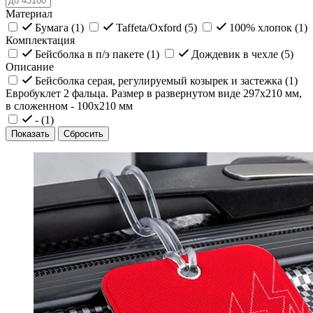
Материал
Бумага (
1
)
Taffeta/Oxford (
5
)
100% хлопок (
1
)
Комплектация
Бейсболка в п/э пакете (
1
)
Дождевик в чехле (
5
)
Описание
Бейсболка серая, регулируемый козырек и застежка (
1
)
Евробуклет 2 фальца. Размер в развернутом виде 297х210 мм,
в сложенном - 100х210 мм
- (
1
)