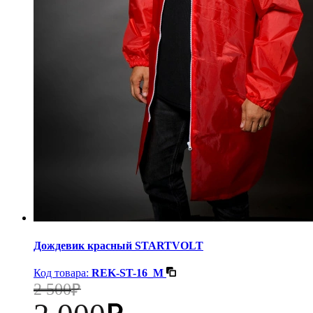
Дождевик красный STARTVOLT
Код товара:
REK-ST-16_M
2 500