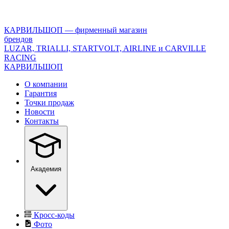
<\?
xml
version="1.0"
КАРВИЛЬШОП — фирменный магазин
encoding="utf-
брендов
8"?
LUZAR, TRIALLI, STARTVOLT, AIRLINE и CARVILLE
>
RACING
КАРВИЛЬШОП
О компании
Гарантия
Точки продаж
Новости
Контакты
Академия
Кросс-коды
Фото