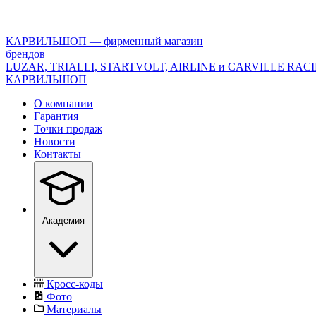
<\?
xml
version="1.0"
КАРВИЛЬШОП — фирменный магазин
encoding="utf-
брендов
8"?
LUZAR, TRIALLI, STARTVOLT, AIRLINE и CARVILLE RAC
>
КАРВИЛЬШОП
О компании
Гарантия
Точки продаж
Новости
Контакты
Академия
Кросс-коды
Фото
Материалы