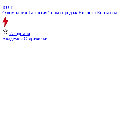
RU
En
О компании
Гарантия
Точки продаж
Новости
Контакты
Академия
Академия Стартвольт