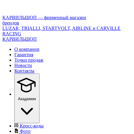
<\?
xml
version="1.0"
КАРВИЛЬШОП — фирменный магазин
encoding="utf-
брендов
8"?
LUZAR, TRIALLI, STARTVOLT, AIRLINE и CARVILLE
>
RACING
КАРВИЛЬШОП
О компании
Гарантия
Точки продаж
Новости
Контакты
Академия
Кросс-коды
Фото