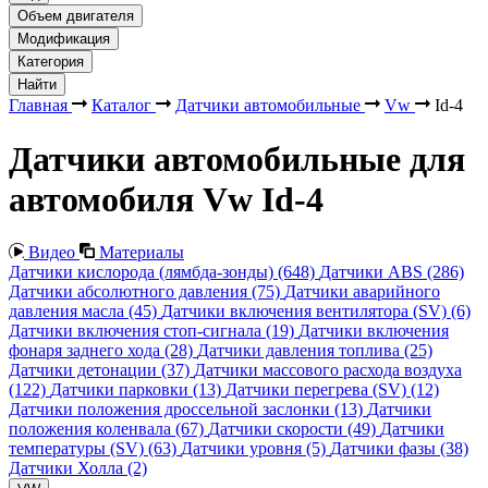
Объем двигателя
Модификация
Категория
Найти
Главная
Каталог
Датчики автомобильные
Vw
Id-4
Датчики автомобильные для
автомобиля Vw Id-4
Видео
Материалы
Датчики кислорода (лямбда-зонды)
(648)
Датчики ABS
(286)
Датчики абсолютного давления
(75)
Датчики аварийного
давления масла
(45)
Датчики включения вентилятора (SV)
(6)
Датчики включения стоп-сигнала
(19)
Датчики включения
фонаря заднего хода
(28)
Датчики давления топлива
(25)
Датчики детонации
(37)
Датчики массового расхода воздуха
(122)
Датчики парковки
(13)
Датчики перегрева (SV)
(12)
Датчики положения дроссельной заслонки
(13)
Датчики
положения коленвала
(67)
Датчики скорости
(49)
Датчики
температуры (SV)
(63)
Датчики уровня
(5)
Датчики фазы
(38)
Датчики Холла
(2)