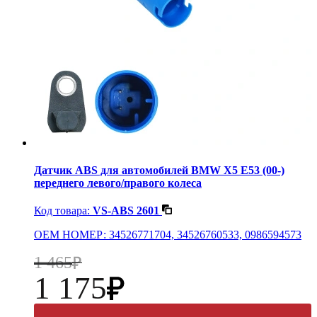
Датчик ABS для автомобилей BMW X5 E53 (00-)
переднего левого/правого колеса
Код товара:
VS-ABS 2601
OEM НОМЕР: 34526771704, 34526760533, 0986594573
1 465
1 175