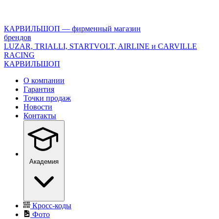
<\?
xml
version="1.0"
КАРВИЛЬШОП — фирменный магазин
encoding="utf-
брендов
8"?
LUZAR, TRIALLI, STARTVOLT, AIRLINE и CARVILLE
>
RACING
КАРВИЛЬШОП
О компании
Гарантия
Точки продаж
Новости
Контакты
Академия
Кросс-коды
Фото