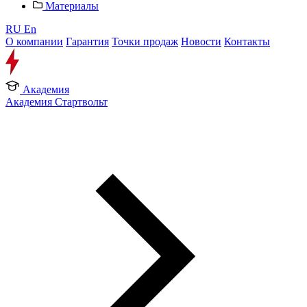
Материалы
RU
En
О компании
Гарантия
Точки продаж
Новости
Контакты
Академия
Академия Стартвольт