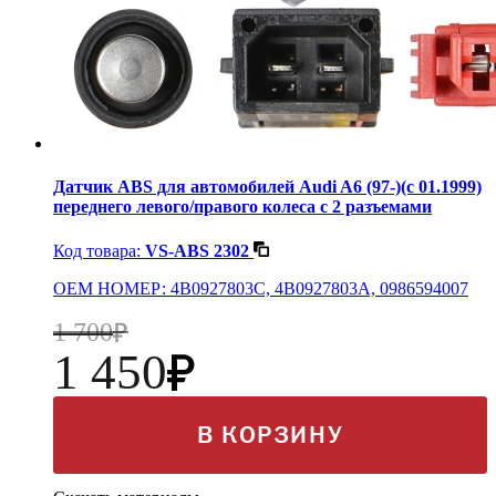
Датчик ABS для автомобилей Audi A6 (97-)(с 01.1999)
переднего левого/правого колеса с 2 разъемами
Код товара:
VS-ABS 2302
OEM НОМЕР: 4B0927803C, 4B0927803A, 0986594007
1 700
1 450
В КОРЗИНУ