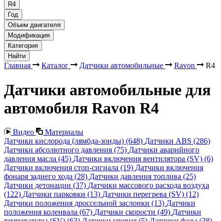
R4
Год
Объем двигателя
Модификация
Категория
Найти
Главная
Каталог
Датчики автомобильные
Ravon
R4
Датчики автомобильные для
автомобиля Ravon R4
Видео
Материалы
Датчики кислорода (лямбда-зонды)
(648)
Датчики ABS
(286)
Датчики абсолютного давления
(75)
Датчики аварийного
давления масла
(45)
Датчики включения вентилятора (SV)
(6)
Датчики включения стоп-сигнала
(19)
Датчики включения
фонаря заднего хода
(28)
Датчики давления топлива
(25)
Датчики детонации
(37)
Датчики массового расхода воздуха
(122)
Датчики парковки
(13)
Датчики перегрева (SV)
(12)
Датчики положения дроссельной заслонки
(13)
Датчики
положения коленвала
(67)
Датчики скорости
(49)
Датчики
температуры (SV)
(63)
Датчики уровня
(5)
Датчики фазы
(38)