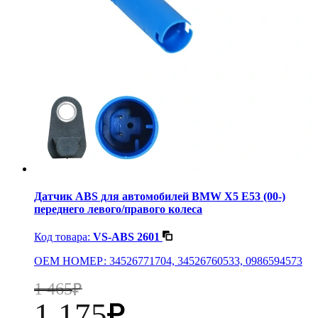
Датчик ABS для автомобилей BMW X5 E53 (00-)
переднего левого/правого колеса
Код товара:
VS-ABS 2601
OEM НОМЕР: 34526771704, 34526760533, 0986594573
1 465
1 175