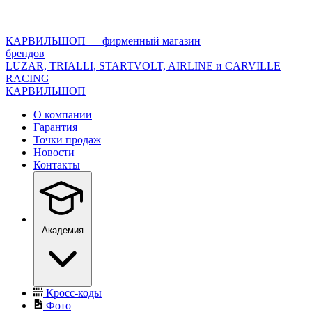
<\?
xml
version="1.0"
КАРВИЛЬШОП — фирменный магазин
encoding="utf-
брендов
8"?
LUZAR, TRIALLI, STARTVOLT, AIRLINE и CARVILLE
>
RACING
КАРВИЛЬШОП
О компании
Гарантия
Точки продаж
Новости
Контакты
Академия
Кросс-коды
Фото