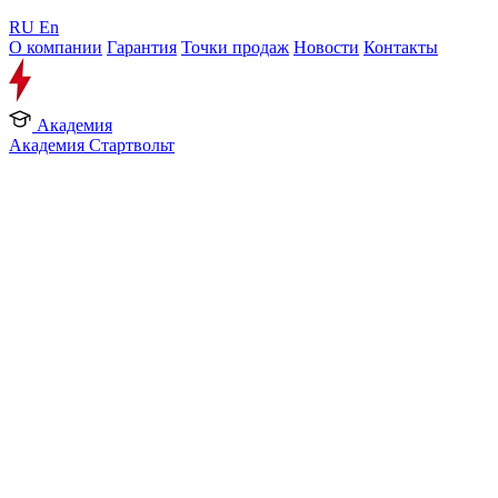
RU
En
О компании
Гарантия
Точки продаж
Новости
Контакты
Академия
Академия Стартвольт