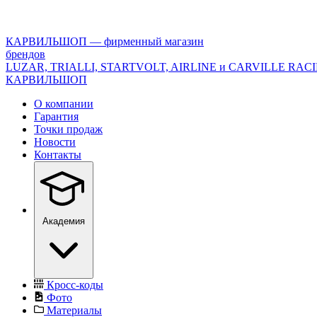
<\?
xml
version="1.0"
КАРВИЛЬШОП — фирменный магазин
encoding="utf-
брендов
8"?
LUZAR, TRIALLI, STARTVOLT, AIRLINE и CARVILLE RAC
>
КАРВИЛЬШОП
О компании
Гарантия
Точки продаж
Новости
Контакты
Академия
Кросс-коды
Фото
Материалы