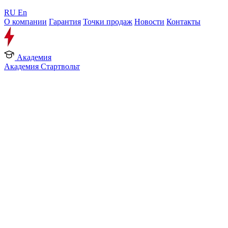
RU
En
О компании
Гарантия
Точки продаж
Новости
Контакты
Академия
Академия Стартвольт