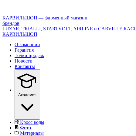
<\?
xml
version="1.0"
КАРВИЛЬШОП — фирменный магазин
encoding="utf-
брендов
8"?
LUZAR, TRIALLI, STARTVOLT, AIRLINE и CARVILLE RAC
>
КАРВИЛЬШОП
О компании
Гарантия
Точки продаж
Новости
Контакты
Академия
Кросс-коды
Фото
Материалы