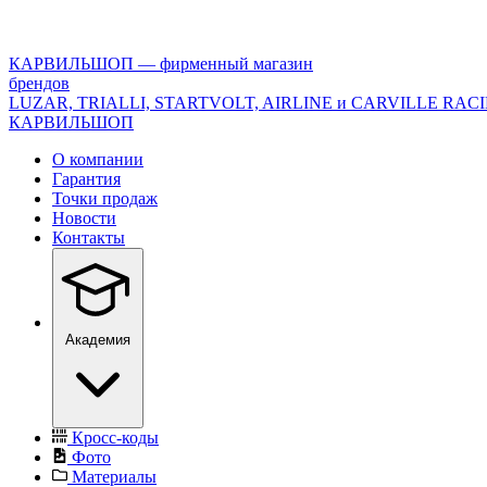
<\?
xml
version="1.0"
КАРВИЛЬШОП — фирменный магазин
encoding="utf-
брендов
8"?
LUZAR, TRIALLI, STARTVOLT, AIRLINE и CARVILLE RAC
>
КАРВИЛЬШОП
О компании
Гарантия
Точки продаж
Новости
Контакты
Академия
Кросс-коды
Фото
Материалы