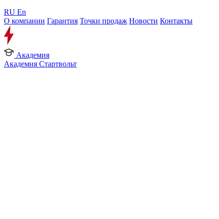
RU
En
О компании
Гарантия
Точки продаж
Новости
Контакты
Академия
Академия Стартвольт