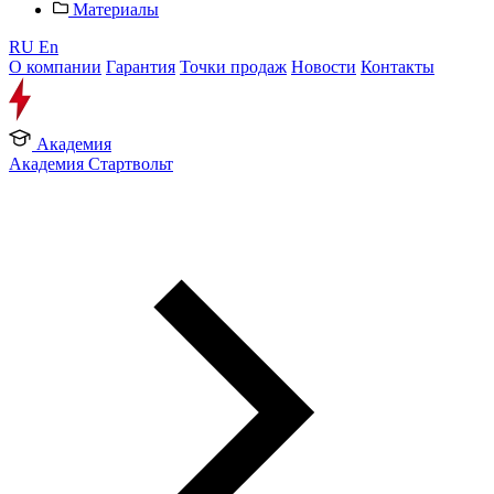
Материалы
RU
En
О компании
Гарантия
Точки продаж
Новости
Контакты
Академия
Академия Стартвольт