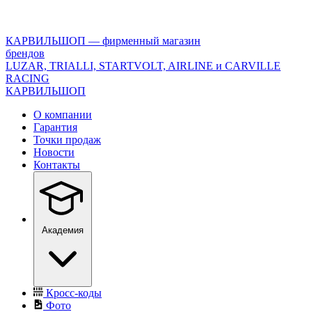
<\?
xml
version="1.0"
КАРВИЛЬШОП — фирменный магазин
encoding="utf-
брендов
8"?
LUZAR, TRIALLI, STARTVOLT, AIRLINE и CARVILLE
>
RACING
КАРВИЛЬШОП
О компании
Гарантия
Точки продаж
Новости
Контакты
Академия
Кросс-коды
Фото