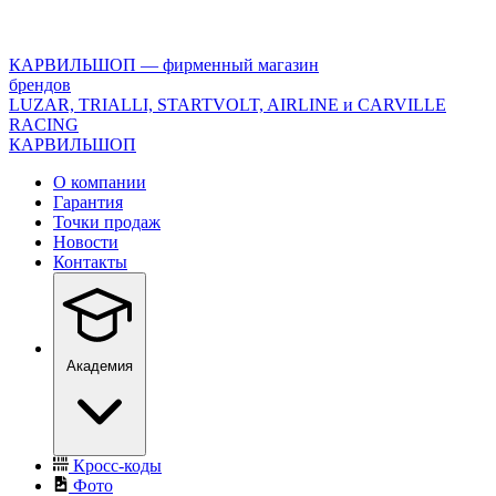
<\?
xml
version="1.0"
КАРВИЛЬШОП — фирменный магазин
encoding="utf-
брендов
8"?
LUZAR, TRIALLI, STARTVOLT, AIRLINE и CARVILLE
>
RACING
КАРВИЛЬШОП
О компании
Гарантия
Точки продаж
Новости
Контакты
Академия
Кросс-коды
Фото