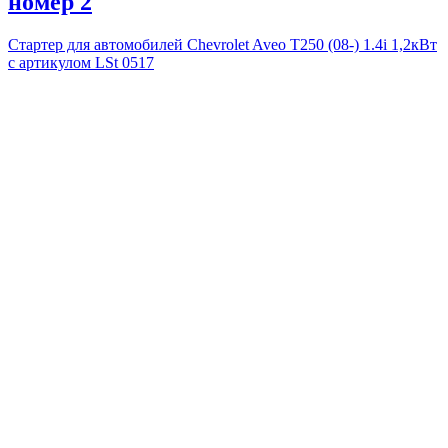
номер 2
Стартер для автомобилей Chevrolet Aveo T250 (08-) 1.4i 1,2кВт
с артикулом LSt 0517