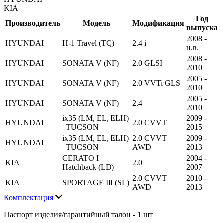
KIA
Год
Производитель
Модель
Модификация
выпуска
2008 -
HYUNDAI
H-1 Travel (TQ)
2.4 i
н.в.
2008 -
HYUNDAI
SONATA V (NF)
2.0 GLSI
2010
2005 -
HYUNDAI
SONATA V (NF)
2.0 VVTi GLS
2010
2005 -
HYUNDAI
SONATA V (NF)
2.4
2010
ix35 (LM, EL, ELH)
2009 -
HYUNDAI
2.0 CVVT
| TUCSON
2015
ix35 (LM, EL, ELH)
2.0 CVVT
2009 -
HYUNDAI
| TUCSON
AWD
2013
CERATO I
2004 -
KIA
2.0
Hatchback (LD)
2007
2.0 CVVT
2010 -
KIA
SPORTAGE III (SL)
AWD
2013
Комплектация
Паспорт изделия/гарантийный талон - 1 шт