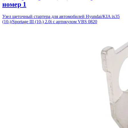
номер 1
Узел щеточный стартера для автомобилей Hyundai/KIA ix35
(10-)/Sportage III (10-) 2.0i с артикулом VBS 0820