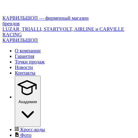
<\?
xml
version="1.0"
КАРВИЛЬШОП — фирменный магазин
encoding="utf-
брендов
8"?
LUZAR, TRIALLI, STARTVOLT, AIRLINE и CARVILLE
>
RACING
КАРВИЛЬШОП
О компании
Гарантия
Точки продаж
Новости
Контакты
Академия
Кросс-коды
Фото