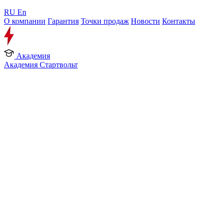
RU
En
О компании
Гарантия
Точки продаж
Новости
Контакты
Академия
Академия Стартвольт