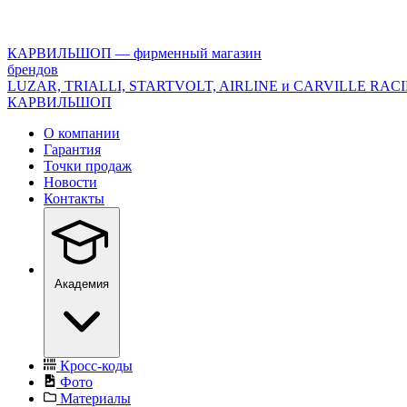
<\?
xml
version="1.0"
КАРВИЛЬШОП — фирменный магазин
encoding="utf-
брендов
8"?
LUZAR, TRIALLI, STARTVOLT, AIRLINE и CARVILLE RAC
>
КАРВИЛЬШОП
О компании
Гарантия
Точки продаж
Новости
Контакты
Академия
Кросс-коды
Фото
Материалы