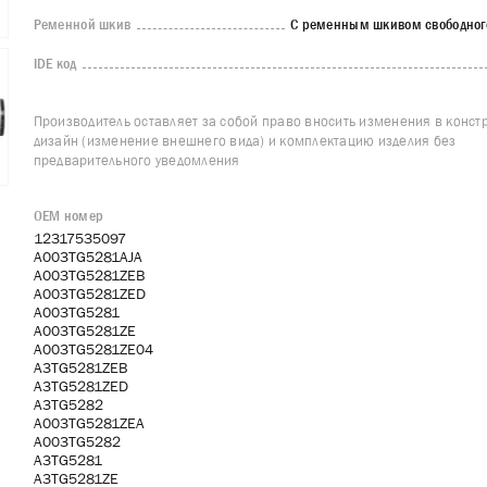
Ременной шкив
С ременным шкивом свободног
IDE код
Производитель оставляет за собой право вносить изменения в конст
дизайн (изменение внешнего вида) и комплектацию изделия без
предварительного уведомления
OEM номер
12317535097
A003TG5281AJA
A003TG5281ZEB
A003TG5281ZED
A003TG5281
A003TG5281ZE
A003TG5281ZE04
A3TG5281ZEB
A3TG5281ZED
A3TG5282
A003TG5281ZEA
A003TG5282
A3TG5281
A3TG5281ZE