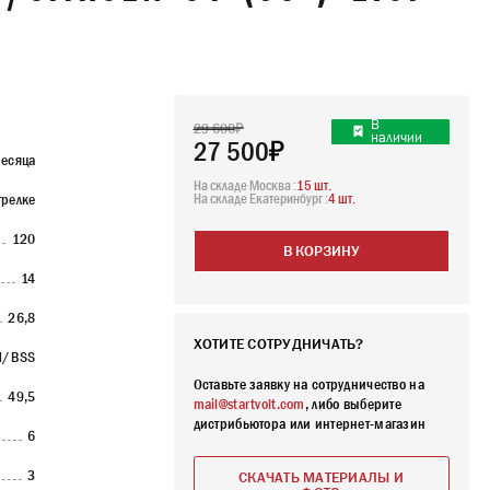
В
29 600
наличии
27 500
есяца
На складе Москва :
15 шт.
трелке
На складе Екатеринбург :
4 шт.
120
В КОРЗИНУ
14
26,8
ХОТИТЕ СОТРУДНИЧАТЬ?
M/BSS
Оставьте заявку на сотрудничество на
49,5
mail@startvolt.com
, либо выберите
дистрибьютора или интернет-магазин
6
3
СКАЧАТЬ МАТЕРИАЛЫ И