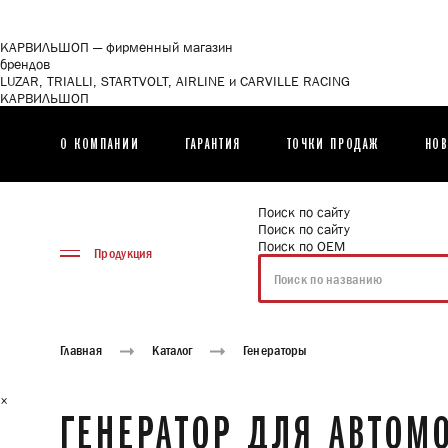
<\?
xml
version="1.0"
КАРВИЛЬШОП — фирменный магазин
encoding="utf-
брендов
8"?
LUZAR, TRIALLI, STARTVOLT, AIRLINE и CARVILLE RACING
>
КАРВИЛЬШОП
О КОМПАНИИ
ГАРАНТИЯ
ТОЧКИ ПРОДАЖ
НОВ
Поиск по сайту
Поиск по сайту
Поиск по ОЕМ
Продукция
Главная
Каталог
Генераторы
×
ГЕНЕРАТОР ДЛЯ АВТОМО