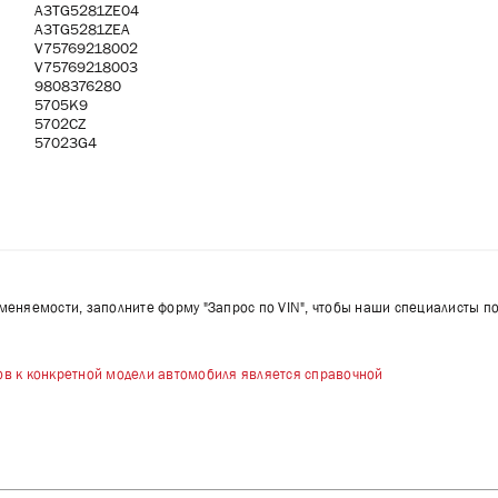
A3TG5281ZE04
A3TG5281ZEA
V75769218002
V75769218003
9808376280
5705K9
5702CZ
57023G4
именяемости, заполните форму "Запрос по VIN", чтобы наши специалисты п
в к конкретной модели автомобиля является справочной