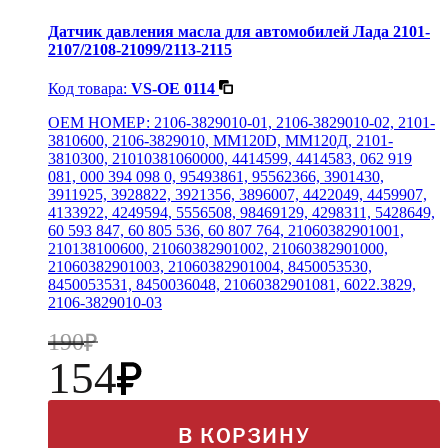
Датчик давления масла для автомобилей Лада 2101-
2107/2108-21099/2113-2115
Код товара:
VS-OE 0114
OEM НОМЕР: 2106-3829010-01, 2106-3829010-02, 2101-
3810600, 2106-3829010, MM120D, ММ120Д, 2101-
3810300, 21010381060000, 4414599, 4414583, 062 919
081, 000 394 098 0, 95493861, 95562366, 3901430,
3911925, 3928822, 3921356, 3896007, 4422049, 4459907,
4133922, 4249594, 5556508, 98469129, 4298311, 5428649,
60 593 847, 60 805 536, 60 807 764, 21060382901001,
210138100600, 21060382901002, 21060382901000,
21060382901003, 21060382901004, 8450053530,
8450053531, 8450036048, 21060382901081, 6022.3829,
2106-3829010-03
190
154
В КОРЗИНУ