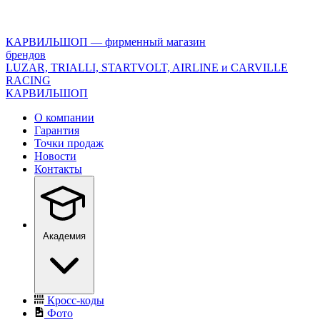
<\?
xml
version="1.0"
КАРВИЛЬШОП — фирменный магазин
encoding="utf-
брендов
8"?
LUZAR, TRIALLI, STARTVOLT, AIRLINE и CARVILLE
>
RACING
КАРВИЛЬШОП
О компании
Гарантия
Точки продаж
Новости
Контакты
Академия
Кросс-коды
Фото