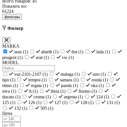
Всего товаров:
45
Показать по:
6
12
24
фильтры
Фильтр
MARKA
seaz (
1
)
abarth (
1
)
fiat (
1
)
lada (
1
)
peugeot (
1
)
seat (
1
)
vw (
1
)
MODEL
vaz-2101-2107 (
1
)
malaga (
1
)
uno (
1
)
tipo (
1
)
tempra (
1
)
samara (
1
)
ronda (
1
)
ritmo (
1
)
regata (
1
)
panda (
1
)
oka (
1
)
niva (
1
)
lt (
1
)
ibiza (
1
)
fiorino (
1
)
ducato (
1
)
croma (
1
)
argenta (
1
)
124 (
1
)
125 (
1
)
126 (
1
)
127 (
1
)
128 (
1
)
131 (
1
)
132 (
1
)
505 (
1
)
Цена