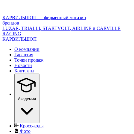
<\?
xml
version="1.0"
КАРВИЛЬШОП — фирменный магазин
encoding="utf-
брендов
8"?
LUZAR, TRIALLI, STARTVOLT, AIRLINE и CARVILLE
>
RACING
КАРВИЛЬШОП
О компании
Гарантия
Точки продаж
Новости
Контакты
Академия
Кросс-коды
Фото