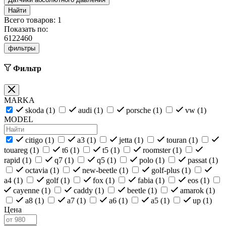
Найти
Всего товаров:
1
Показать по:
6
12
24
60
фильтры
Фильтр
MARKA
skoda (
1
)
audi (
1
)
porsche (
1
)
vw (
1
)
MODEL
citigo (
1
)
a3 (
1
)
jetta (
1
)
touran (
1
)
touareg (
1
)
t6 (
1
)
t5 (
1
)
roomster (
1
)
rapid (
1
)
q7 (
1
)
q5 (
1
)
polo (
1
)
passat (
1
)
octavia (
1
)
new-beetle (
1
)
golf-plus (
1
)
a4 (
1
)
golf (
1
)
fox (
1
)
fabia (
1
)
eos (
1
)
cayenne (
1
)
caddy (
1
)
beetle (
1
)
amarok (
1
)
a8 (
1
)
a7 (
1
)
a6 (
1
)
a5 (
1
)
up (
1
)
Цена