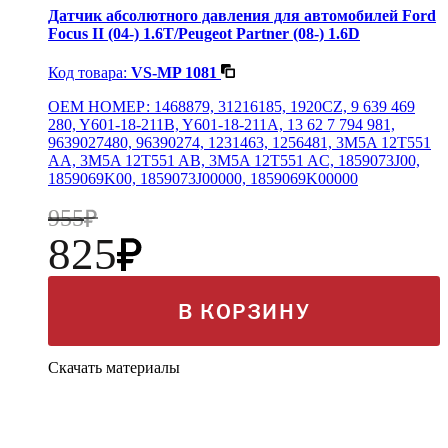
Датчик абсолютного давления для автомобилей Ford
Focus II (04-) 1.6T/Peugeot Partner (08-) 1.6D
Код товара:
VS-MP 1081
OEM НОМЕР: 1468879, 31216185, 1920CZ, 9 639 469
280, Y601-18-211B, Y601-18-211A, 13 62 7 794 981,
9639027480, 96390274, 1231463, 1256481, 3M5A 12T551
AA, 3M5A 12T551 AB, 3M5A 12T551 AC, 1859073J00,
1859069K00, 1859073J00000, 1859069K00000
955
825
В КОРЗИНУ
Скачать материалы