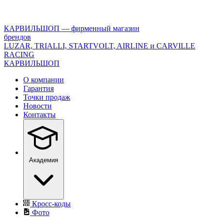
<\?
xml
version="1.0"
КАРВИЛЬШОП — фирменный магазин
encoding="utf-
брендов
8"?
LUZAR, TRIALLI, STARTVOLT, AIRLINE и CARVILLE
>
RACING
КАРВИЛЬШОП
О компании
Гарантия
Точки продаж
Новости
Контакты
Академия
Кросс-коды
Фото