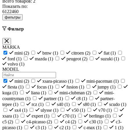
Всего товаров:
2
Показать по:
6
12
24
60
фильтры
Фильтр
MARKA
mini (
2
)
bmw (
1
)
citroen (
2
)
fiat (
1
)
ford (
1
)
mazda (
1
)
peugeot (
2
)
suzuki (
1
)
volvo (
1
)
MODEL
mini (
2
)
xsara-picasso (
1
)
mini-paceman (
1
)
fiesta (
1
)
focus (
1
)
fusion (
1
)
jumpy (
1
)
kuga (
1
)
liana (
1
)
mini-clubman (
2
)
mini-
countryman (
1
)
partner (
1
)
c8 (
1
)
partner-
tepee (
1
)
rcz (
1
)
s40 (
1
)
s80 (
1
)
scudo (
1
)
sx4 (
1
)
ulysse (
1
)
v50 (
1
)
v70 (
1
)
xsara (
1
)
expert (
1
)
c70 (
1
)
berlingo (
1
)
c5 (
2
)
c4-picasso (
2
)
c4 (
2
)
c30 (
1
)
c3-
picasso (
1
)
c3 (
1
)
c2 (
1
)
c-max (
1
)
1 (
1
)