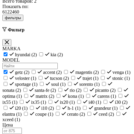
Всего товаров:
2
Показать по:
6
12
24
60
фильтры
Фильтр
MARKA
hyundai (
2
)
kia (
2
)
MODEL
getz (
2
)
accent (
2
)
magentis (
2
)
venga (
1
)
veloster (
1
)
tucson (
2
)
trajet (
1
)
stonic (
1
)
sportage (
1
)
soul (
1
)
sorento (
1
)
sonata (
2
)
santa-fe (
2
)
rio (
2
)
picanto (
2
)
optima (
1
)
matrix (
2
)
kona (
1
)
carens (
1
)
ix55 (
1
)
ix35 (
1
)
ix20 (
1
)
i40 (
1
)
i30 (
2
)
i20 (
1
)
i10 (
2
)
h-1 (
1
)
grandeur (
1
)
elantra (
1
)
coupe (
1
)
cerato (
2
)
ceed (
2
)
xceed (
1
)
Цена