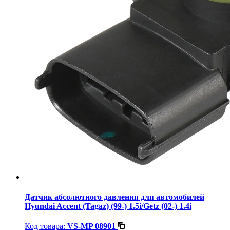
Датчик абсолютного давления для автомобилей
Hyundai Accent (Tagaz) (99-) 1.5i/Getz (02-) 1.4i
Код товара:
VS-MP 08901