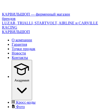
<\?
xml
version="1.0"
КАРВИЛЬШОП — фирменный магазин
encoding="utf-
брендов
8"?
LUZAR, TRIALLI, STARTVOLT, AIRLINE и CARVILLE
>
RACING
КАРВИЛЬШОП
О компании
Гарантия
Точки продаж
Новости
Контакты
Академия
Кросс-коды
Фото