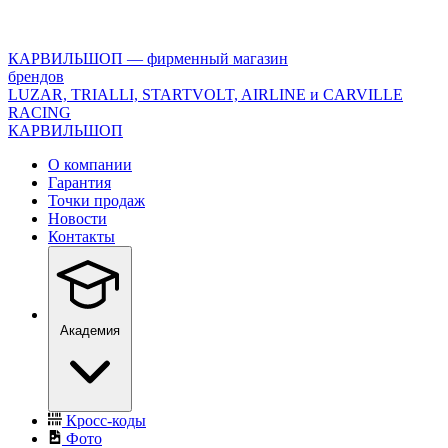
<\?
xml
version="1.0"
КАРВИЛЬШОП — фирменный магазин
encoding="utf-
брендов
8"?
LUZAR, TRIALLI, STARTVOLT, AIRLINE и CARVILLE
>
RACING
КАРВИЛЬШОП
О компании
Гарантия
Точки продаж
Новости
Контакты
Академия
Кросс-коды
Фото