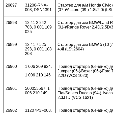
26897
31200-RNA-
Стартер для а/м Honda Civic 
003, DSN1391
(07-)/Accord (09-) 1.8i/2.0i (LS
26898
12 41 2
242
Стартер для а/м BMW/Land R
703,
0 001 109
(01-)/Range Rover 2.4D/2.5D/3
025
26899
12 41 7 525
Стартер для а/м
BMW
5 (10-)/
293, 0 001 108
4.4
i
(
LSt
2604)
208
26900
1 006 209 824,
Привод стартера (бендикс) д
Jumper (06-)/Boxer (06-)/Ford T
1 006 210 146
2.2D (VCS 1020)
26901
500053567, 1
Привод стартера (бендикс) д
006 210 149
Fiat/Sollers Ducato (94-), Iveco
2.3JTD (VCS 1621)
26902
31207P3F003,
Привод
стартера
(
бендикс
)
д