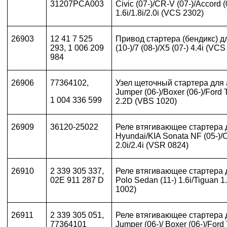
31207PCA003
Civic (07-)/CR-V (07-)/Accord (
1.6i/1.8i/2.0i (VCS 2302)
26903
12 41 7
525
Привод стартера (бендикс) д
293,
1 006 209
(10-)/7 (08-)/
X
5 (07-) 4.4
i
(
VCS
984
26906
77364102,
Узел щеточный стартера для
Jumper (06-)/Boxer (06-)/Ford T
1 004 336 599
2.2D (VBS 1020)
26909
36120-25022
Реле втягивающее стартера 
Hyundai/KIA Sonata NF (05-)/C
2.0i/2.4i (VSR 0824)
26910
2 339 305 337,
Реле втягивающее стартера 
02E 911 287 D
Polo Sedan (11-) 1.6i/Tiguan 
1002)
26911
2 339 305 051,
Реле втягивающее стартера 
77364101
Jumper (06-)/ Boxer (06-)/Ford 