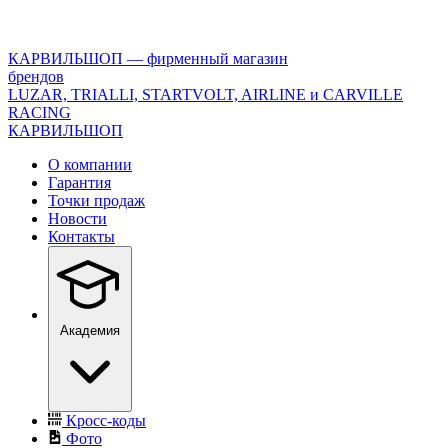
<\?
xml
version="1.0"
КАРВИЛЬШОП — фирменный магазин
encoding="utf-
брендов
8"?
LUZAR, TRIALLI, STARTVOLT, AIRLINE и CARVILLE
>
RACING
КАРВИЛЬШОП
О компании
Гарантия
Точки продаж
Новости
Контакты
Академия
Кросс-коды
Фото