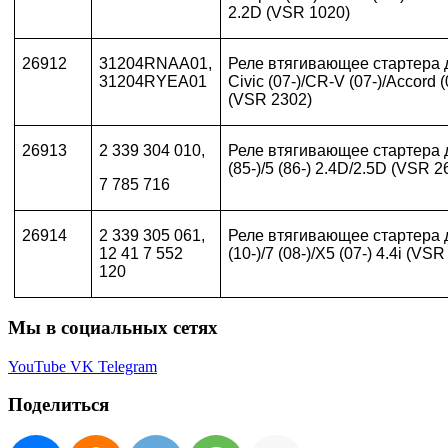
2.2D (VSR 1020)
26912
31204RNAA01,
Реле втягивающее стартера 
31204RYEA01
Civic (07-)/CR-V (07-)/Accord (0
(VSR 2302)
26913
2 339 304 010,
Реле втягивающее стартера 
(85-)/5 (86-) 2.4
D
/2.5
D
(VSR 2
7 785 716
26914
2 339 305 061,
Реле втягивающее стартера 
12 41 7 552
(10-)/7 (08-)/X5 (07-) 4.4i (VS
120
Мы в социальных сетях
YouTube
VK
Telegram
Поделиться