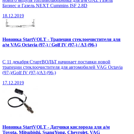
нового модуля топливозаборника для а/м GAZ Газель
Бизнес и Газель NEXT Cummins ISF 2.8D
18.12.2019
Новинка StartVOLT - Трапеция стеклоочистителя для
а/м VAG Octavia (97-) / Golf IV (97-) / A3 (96-)
С 11 декабря СтартВОЛЬТ начинает поставки новой
трапеции стеклоочистителя для автомобилей VAG Octavia
(97-)/Golf IV (97-)/A3 (96-)
17.12.2019
Новинка StartVOLT - Датчики кислорода для а/м
Toyota, Mitsubishi, SsangYong, Chevrolet, VAG