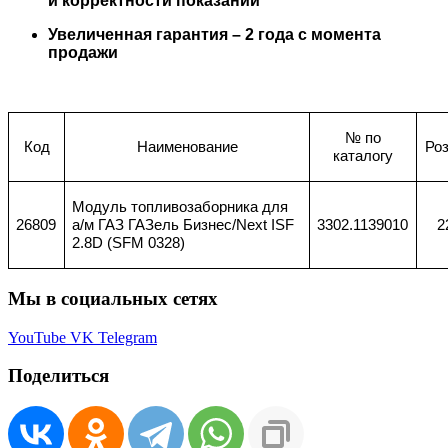
и корректности показаний
Увеличенная гарантия – 2 года с момента
продажи
№ по
Код
Наименование
Ро
каталогу
Модуль топливозаборника для
26809
а/м ГАЗ ГАЗель Бизнес/Next ISF
3302.1139010
2
2.8D (SFM 0328)
Мы в социальных сетях
YouTube
VK
Telegram
Поделиться