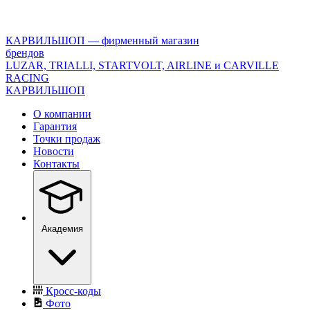
<\?
xml
version="1.0"
КАРВИЛЬШОП — фирменный магазин
encoding="utf-
брендов
8"?
LUZAR, TRIALLI, STARTVOLT, AIRLINE и CARVILLE
>
RACING
КАРВИЛЬШОП
О компании
Гарантия
Точки продаж
Новости
Контакты
Академия
Кросс-коды
Фото