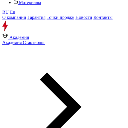
Материалы
RU
En
О компании
Гарантия
Точки продаж
Новости
Контакты
Академия
Академия Стартвольт