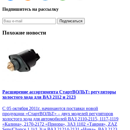
Подпишитесь на рассылку
Похожие новости
Расширение ассортимента СтартВОЛЬТ: регуляторы
холостого хода для ВАЗ 2112 и 2123
С 05 октября 2011г. начинаются поставки новой
продукции «СтартВОЛЬТ» – двух моделей регуляторов
холостого хода для автомобилей ВАЗ 2110-2115, 1117-1119
«Калина», 2170-2172 «Приора», ЗАЗ 1102 «Таврия», ZAZ
Sens/Chance 1.1i/1.3i и ВАЗ 21214-2131 «Нива», ВАЗ 2123