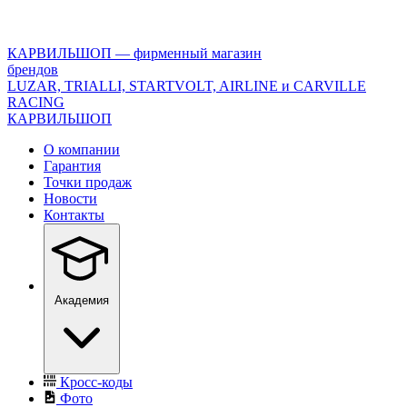
<\?
xml
version="1.0"
КАРВИЛЬШОП — фирменный магазин
encoding="utf-
брендов
8"?
LUZAR, TRIALLI, STARTVOLT, AIRLINE и CARVILLE
>
RACING
КАРВИЛЬШОП
О компании
Гарантия
Точки продаж
Новости
Контакты
Академия
Кросс-коды
Фото