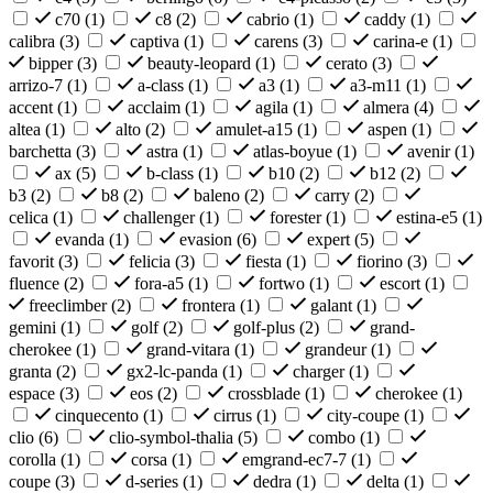
c70 (
1
)
c8 (
2
)
cabrio (
1
)
caddy (
1
)
calibra (
3
)
captiva (
1
)
carens (
3
)
carina-e (
1
)
bipper (
3
)
beauty-leopard (
1
)
cerato (
3
)
arrizo-7 (
1
)
a-class (
1
)
a3 (
1
)
a3-m11 (
1
)
accent (
1
)
acclaim (
1
)
agila (
1
)
almera (
4
)
altea (
1
)
alto (
2
)
amulet-a15 (
1
)
aspen (
1
)
barchetta (
3
)
astra (
1
)
atlas-boyue (
1
)
avenir (
1
)
ax (
5
)
b-class (
1
)
b10 (
2
)
b12 (
2
)
b3 (
2
)
b8 (
2
)
baleno (
2
)
carry (
2
)
celica (
1
)
challenger (
1
)
forester (
1
)
estina-e5 (
1
)
evanda (
1
)
evasion (
6
)
expert (
5
)
favorit (
3
)
felicia (
3
)
fiesta (
1
)
fiorino (
3
)
fluence (
2
)
fora-a5 (
1
)
fortwo (
1
)
escort (
1
)
freeclimber (
2
)
frontera (
1
)
galant (
1
)
gemini (
1
)
golf (
2
)
golf-plus (
2
)
grand-
cherokee (
1
)
grand-vitara (
1
)
grandeur (
1
)
granta (
2
)
gx2-lc-panda (
1
)
charger (
1
)
espace (
3
)
eos (
2
)
crossblade (
1
)
cherokee (
1
)
cinquecento (
1
)
cirrus (
1
)
city-coupe (
1
)
clio (
6
)
clio-symbol-thalia (
5
)
combo (
1
)
corolla (
1
)
corsa (
1
)
emgrand-ec7-7 (
1
)
coupe (
3
)
d-series (
1
)
dedra (
1
)
delta (
1
)