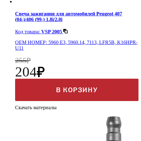
Свеча зажигания для автомобилей Peugeot 407
(04-)/406 (99-) 1.8i/2.0i
Код товара:
VSP 2005
OEM НОМЕР: 5960 E3, 5960.14, 7113, LFR5B, K16HPR-
U11
255
204
В КОРЗИНУ
Скачать материалы