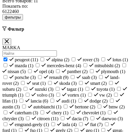
Всего товаров:
11
Показать по:
6
12
24
60
фильтры
Фильтр
MARKA
peugeot (
11
)
alpina (
2
)
rover (
3
)
lotus (
1
)
mazda (
1
)
mercedes-benz (
4
)
mitsubishi (
2
)
nissan (
5
)
opel (
4
)
panther (
2
)
plymouth (
1
)
porsche (
3
)
renault (
9
)
saab (
3
)
land-
rover (
2
)
seat (
1
)
skoda (
3
)
smart (
2
)
subaru (
2
)
suzuki (
3
)
tagaz (
1
)
toyota (
1
)
triumph (
1
)
volvo (
3
)
vortex (
1
)
vw (
2
)
lifan (
1
)
lancia (
6
)
audi (
1
)
dodge (
2
)
austin (
3
)
autobianchi (
1
)
bertone (
2
)
bmw (
2
)
caterham (
3
)
chery (
1
)
chevrolet (
1
)
chrysler (
3
)
citroen (
11
)
dacia (
7
)
daewoo (
3
)
emgrand-geely (
1
)
lada (
4
)
fiat (
7
)
ford (
1
)
fso (
1
)
geely (
2
)
geo (
1
)
great-