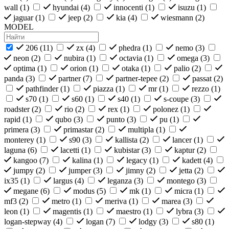
wall (
1
)
hyundai (
4
)
innocenti (
1
)
isuzu (
1
)
jaguar (
1
)
jeep (
2
)
kia (
4
)
wiesmann (
2
)
MODEL
206 (
11
)
zx (
4
)
phedra (
1
)
nemo (
3
)
neon (
2
)
nubira (
1
)
octavia (
1
)
omega (
3
)
optima (
1
)
orion (
1
)
otaka (
1
)
palio (
2
)
panda (
3
)
partner (
7
)
partner-tepee (
2
)
passat (
2
)
pathfinder (
1
)
piazza (
1
)
mr (
1
)
rezzo (
1
)
s70 (
1
)
s60 (
1
)
s40 (
1
)
s-coupe (
3
)
roadster (
2
)
rio (
2
)
rex (
1
)
polonez (
1
)
rapid (
1
)
qubo (
3
)
punto (
3
)
pu (
1
)
primera (
3
)
primastar (
2
)
multipla (
1
)
monterey (
1
)
s90 (
3
)
kallista (
2
)
lancer (
1
)
laguna (
6
)
lacetti (
1
)
kubistar (
3
)
kaptur (
2
)
kangoo (
7
)
kalina (
1
)
legacy (
1
)
kadett (
4
)
jumpy (
2
)
jumper (
3
)
jimny (
2
)
jetta (
2
)
ix35 (
1
)
largus (
4
)
leganza (
3
)
montego (
3
)
megane (
6
)
modus (
5
)
mk (
1
)
micra (
1
)
mf3 (
2
)
metro (
1
)
meriva (
1
)
marea (
3
)
leon (
1
)
magentis (
1
)
maestro (
1
)
lybra (
3
)
logan-stepway (
4
)
logan (
7
)
lodgy (
3
)
s80 (
1
)