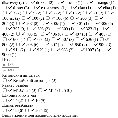
discovery (
2
)
dokker (
2
)
ducato (
1
)
durango (
1
)
duster (
3
)
eastar-cross (
1
)
elan (
1
)
elba (
1
)
3 (
2
)
5 (
2
)
7 (
2
)
8 (
2
)
21 (
2
)
100-nx (
2
)
100 (
2
)
106 (
6
)
200 (
3
)
205 (
3
)
207 (
8
)
300c (
1
)
301 (
1
)
306 (
6
)
307 (
9
)
308 (
2
)
309 (
1
)
323 (
1
)
400 (
2
)
405 (
5
)
406 (
6
)
407 (
3
)
408 (
1
)
600 (
1
)
605 (
3
)
607 (
3
)
626 (
1
)
800 (
2
)
806 (
6
)
807 (
2
)
850 (
2
)
900 (
3
)
911 (
2
)
929 (
1
)
968 (
2
)
1007 (
5
)
9000 (
1
)
Цена
Китайский автопарк
Китайский автопарк (
2
)
Размер резьбы
M12x1,25 (
2
)
M14x1,25 (
9
)
Ширина ключа,мм
14 (
2
)
16 (
9
)
Длина резьбы,мм
19 (
6
)
26,5 (
5
)
Выступление центрального электрода,мм