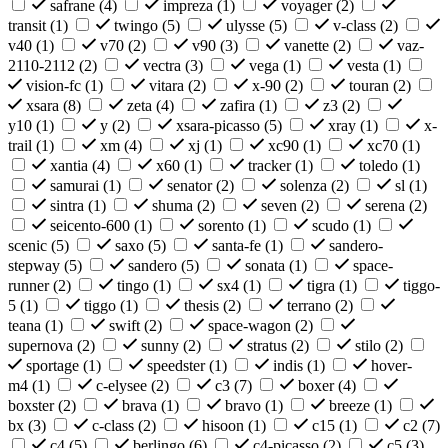
safrane (
4
)
impreza (
1
)
voyager (
2
)
transit (
1
)
twingo (
5
)
ulysse (
5
)
v-class (
2
)
v40 (
1
)
v70 (
2
)
v90 (
3
)
vanette (
2
)
vaz-
2110-2112 (
2
)
vectra (
3
)
vega (
1
)
vesta (
1
)
vision-fc (
1
)
vitara (
2
)
x-90 (
2
)
touran (
2
)
xsara (
8
)
zeta (
4
)
zafira (
1
)
z3 (
2
)
y10 (
1
)
y (
2
)
xsara-picasso (
5
)
xray (
1
)
x-
trail (
1
)
xm (
4
)
xj (
1
)
xc90 (
1
)
xc70 (
1
)
xantia (
4
)
x60 (
1
)
tracker (
1
)
toledo (
1
)
samurai (
1
)
senator (
2
)
solenza (
2
)
sl (
1
)
sintra (
1
)
shuma (
2
)
seven (
2
)
serena (
2
)
seicento-600 (
1
)
sorento (
1
)
scudo (
1
)
scenic (
5
)
saxo (
5
)
santa-fe (
1
)
sandero-
stepway (
5
)
sandero (
5
)
sonata (
1
)
space-
runner (
2
)
tingo (
1
)
sx4 (
1
)
tigra (
1
)
tiggo-
5 (
1
)
tiggo (
1
)
thesis (
2
)
terrano (
2
)
teana (
1
)
swift (
2
)
space-wagon (
2
)
supernova (
2
)
sunny (
2
)
stratus (
2
)
stilo (
2
)
sportage (
1
)
speedster (
1
)
indis (
1
)
hover-
m4 (
1
)
c-elysee (
2
)
c3 (
7
)
boxer (
4
)
boxster (
2
)
brava (
1
)
bravo (
1
)
breeze (
1
)
bx (
3
)
c-class (
2
)
hisoon (
1
)
c15 (
1
)
c2 (
7
)
c4 (
5
)
berlingo (
6
)
c4-picasso (
2
)
c5 (
3
)