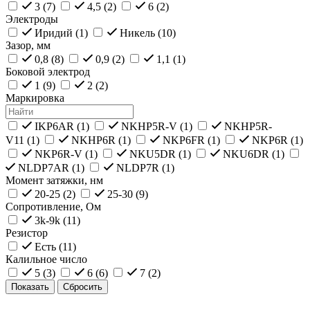
3 (
7
)
4,5 (
2
)
6 (
2
)
Электроды
Иридий (
1
)
Никель (
10
)
Зазор, мм
0,8 (
8
)
0,9 (
2
)
1,1 (
1
)
Боковой электрод
1 (
9
)
2 (
2
)
Маркировка
IKP6AR (
1
)
NKHP5R-V (
1
)
NKHP5R-
V11 (
1
)
NKHP6R (
1
)
NKP6FR (
1
)
NKP6R (
1
)
NKP6R-V (
1
)
NKU5DR (
1
)
NKU6DR (
1
)
NLDP7AR (
1
)
NLDP7R (
1
)
Момент затяжки, нм
20-25 (
2
)
25-30 (
9
)
Сопротивление, Ом
3k-9k (
11
)
Резистор
Есть (
11
)
Калильное число
5 (
3
)
6 (
6
)
7 (
2
)