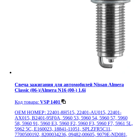
Свеча зажигания для автомобилей Nissan Almera
Classic (06-)/Almera N16 (00-) 1.6i
Код товара:
VSP 1401
OEM НОМЕР: 22401-8H515, 22401-AU015, 22401-
AX015, B2401-95F0A, 5960 53, 5960 54, 5960 57, 5960
58, 5960 91, 5960 E3, 5960 F2, 5960 F3, 5960 F7, 5961 5L,
5962 5C, E160023, 18841-11051, SPLZFR5C11,
7700500192, 8200034236, 09482-00605, 9079E-ND081,