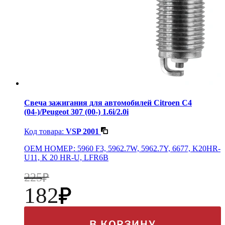
Свеча зажигания для автомобилей Citroen C4
(04-)/Peugeot 307 (00-) 1.6i/2.0i
Код товара:
VSP 2001
OEM НОМЕР: 5960 F3, 5962.7W, 5962.7Y, 6677, K20HR-
U11, K 20 HR-U, LFR6B
225
182
В КОРЗИНУ