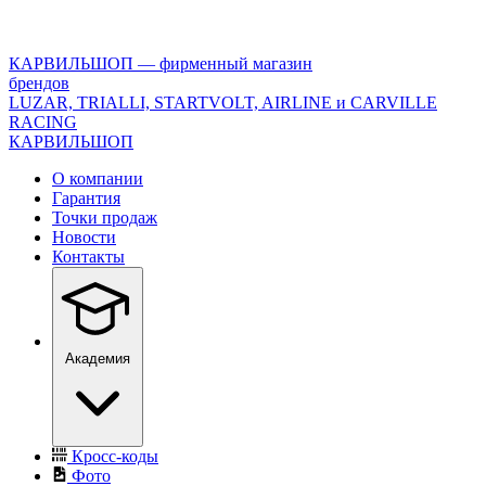
<\?
xml
version="1.0"
КАРВИЛЬШОП — фирменный магазин
encoding="utf-
брендов
8"?
LUZAR, TRIALLI, STARTVOLT, AIRLINE и CARVILLE
>
RACING
КАРВИЛЬШОП
О компании
Гарантия
Точки продаж
Новости
Контакты
Академия
Кросс-коды
Фото