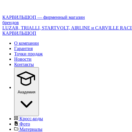
<\?
xml
version="1.0"
КАРВИЛЬШОП — фирменный магазин
encoding="utf-
брендов
8"?
LUZAR, TRIALLI, STARTVOLT, AIRLINE и CARVILLE RAC
>
КАРВИЛЬШОП
О компании
Гарантия
Точки продаж
Новости
Контакты
Академия
Кросс-коды
Фото
Материалы