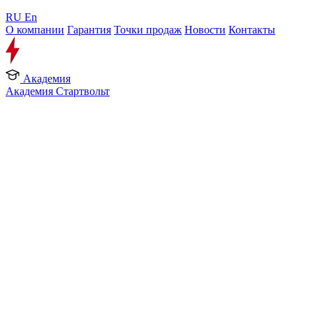
RU
En
О компании
Гарантия
Точки продаж
Новости
Контакты
Академия
Академия Стартвольт