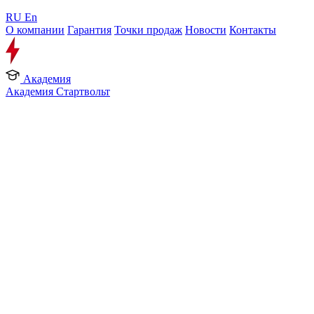
RU
En
О компании
Гарантия
Точки продаж
Новости
Контакты
Академия
Академия Стартвольт