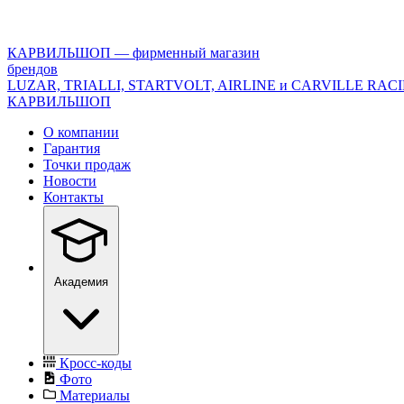
<\?
xml
version="1.0"
КАРВИЛЬШОП — фирменный магазин
encoding="utf-
брендов
8"?
LUZAR, TRIALLI, STARTVOLT, AIRLINE и CARVILLE RAC
>
КАРВИЛЬШОП
О компании
Гарантия
Точки продаж
Новости
Контакты
Академия
Кросс-коды
Фото
Материалы