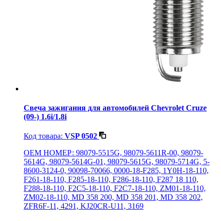
Свеча зажигания для автомобилей Chevrolet Cruze
(09-) 1.6i/1.8i
Код товара:
VSP 0502
OEM НОМЕР: 98079-5515G, 98079-5611R-00, 98079-
5614G, 98079-5614G-01, 98079-5615G, 98079-5714G, 5-
8600-3124-0, 90098-70066, 0000-18-F285, 1Y0H-18-110,
F261-18-110, F285-18-110, F286-18-110, F287 18 110,
F288-18-110, F2C5-18-110, F2C7-18-110, ZM01-18-110,
ZM02-18-110, MD 358 200, MD 358 201, MD 358 202,
ZFR6F-11, 4291, KJ20CR-U11, 3169