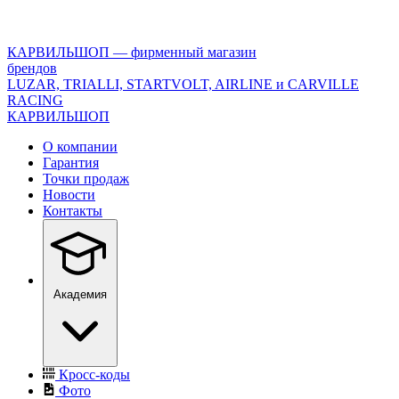
<\?
xml
version="1.0"
КАРВИЛЬШОП — фирменный магазин
encoding="utf-
брендов
8"?
LUZAR, TRIALLI, STARTVOLT, AIRLINE и CARVILLE
>
RACING
КАРВИЛЬШОП
О компании
Гарантия
Точки продаж
Новости
Контакты
Академия
Кросс-коды
Фото