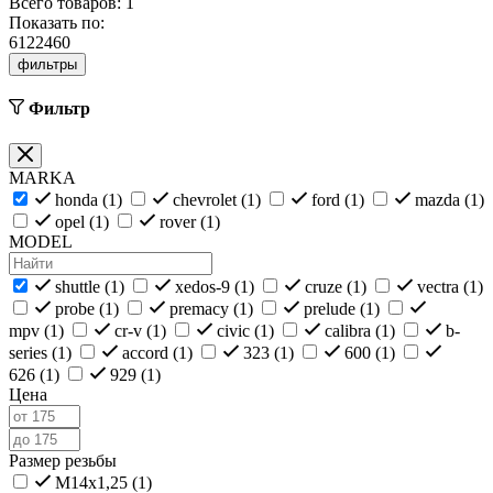
Всего товаров:
1
Показать по:
6
12
24
60
фильтры
Фильтр
MARKA
honda (
1
)
chevrolet (
1
)
ford (
1
)
mazda (
1
)
opel (
1
)
rover (
1
)
MODEL
shuttle (
1
)
xedos-9 (
1
)
cruze (
1
)
vectra (
1
)
probe (
1
)
premacy (
1
)
prelude (
1
)
mpv (
1
)
cr-v (
1
)
civic (
1
)
calibra (
1
)
b-
series (
1
)
accord (
1
)
323 (
1
)
600 (
1
)
626 (
1
)
929 (
1
)
Цена
Размер резьбы
M14x1,25 (
1
)