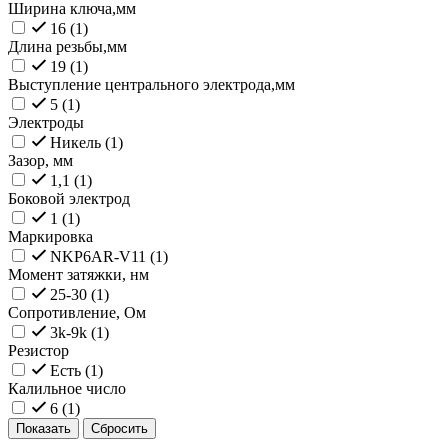
Ширина ключа,мм
16 (
1
)
Длина резьбы,мм
19 (
1
)
Выступление центрального электрода,мм
5 (
1
)
Электроды
Никель (
1
)
Зазор, мм
1,1 (
1
)
Боковой электрод
1 (
1
)
Маркировка
NKP6AR-V11 (
1
)
Момент затяжки, нм
25-30 (
1
)
Сопротивление, Ом
3k-9k (
1
)
Резистор
Есть (
1
)
Калильное число
6 (
1
)