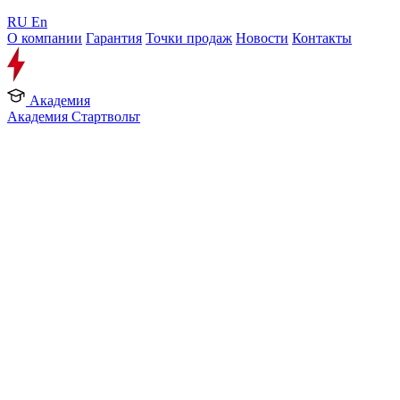
RU
En
О компании
Гарантия
Точки продаж
Новости
Контакты
Академия
Академия Стартвольт