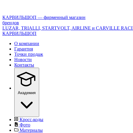
<\?
xml
version="1.0"
КАРВИЛЬШОП — фирменный магазин
encoding="utf-
брендов
8"?
LUZAR, TRIALLI, STARTVOLT, AIRLINE и CARVILLE RAC
>
КАРВИЛЬШОП
О компании
Гарантия
Точки продаж
Новости
Контакты
Академия
Кросс-коды
Фото
Материалы