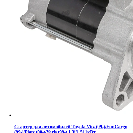
Стартер для автомобилей Toyota Vitz (99-)/FunCargo
(99-)/Platz (00-)/Yaris (99-) 1.3i/1.5i 1кВт