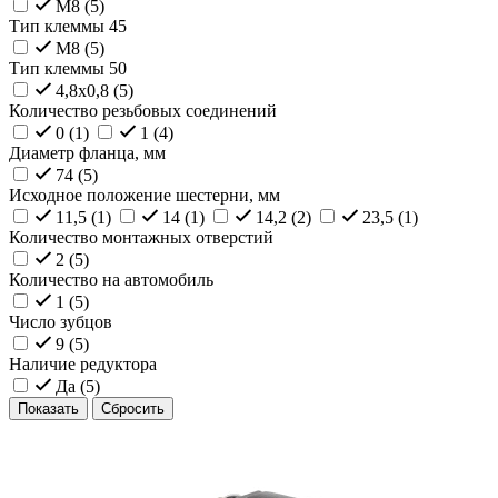
M8 (
5
)
Тип клеммы 45
M8 (
5
)
Тип клеммы 50
4,8x0,8 (
5
)
Количество резьбовых соединений
0 (
1
)
1 (
4
)
Диаметр фланца, мм
74 (
5
)
Исходное положение шестерни, мм
11,5 (
1
)
14 (
1
)
14,2 (
2
)
23,5 (
1
)
Количество монтажных отверстий
2 (
5
)
Количество на автомобиль
1 (
5
)
Число зубцов
9 (
5
)
Наличие редуктора
Да (
5
)