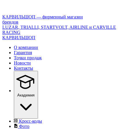
<\?
xml
version="1.0"
КАРВИЛЬШОП — фирменный магазин
encoding="utf-
брендов
8"?
LUZAR, TRIALLI, STARTVOLT, AIRLINE и CARVILLE
>
RACING
КАРВИЛЬШОП
О компании
Гарантия
Точки продаж
Новости
Контакты
Академия
Кросс-коды
Фото