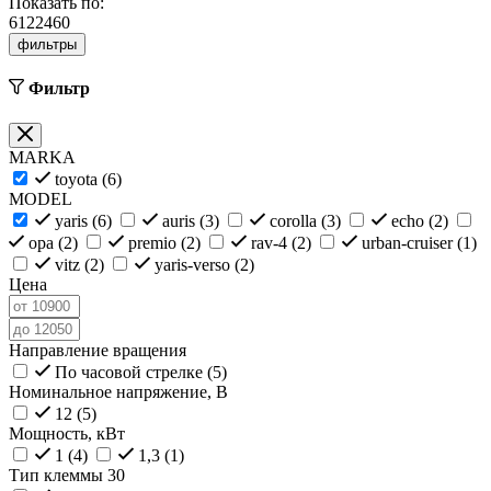
Показать по:
6
12
24
60
фильтры
Фильтр
MARKA
toyota (
6
)
MODEL
yaris (
6
)
auris (
3
)
corolla (
3
)
echo (
2
)
opa (
2
)
premio (
2
)
rav-4 (
2
)
urban-cruiser (
1
)
vitz (
2
)
yaris-verso (
2
)
Цена
Направление вращения
По часовой стрелке (
5
)
Номинальное напряжение, В
12 (
5
)
Мощность, кВт
1 (
4
)
1,3 (
1
)
Тип клеммы 30