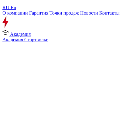
RU
En
О компании
Гарантия
Точки продаж
Новости
Контакты
Академия
Академия Стартвольт