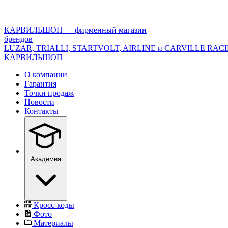
<\?
xml
version="1.0"
КАРВИЛЬШОП — фирменный магазин
encoding="utf-
брендов
8"?
LUZAR, TRIALLI, STARTVOLT, AIRLINE и CARVILLE RAC
>
КАРВИЛЬШОП
О компании
Гарантия
Точки продаж
Новости
Контакты
Академия
Кросс-коды
Фото
Материалы