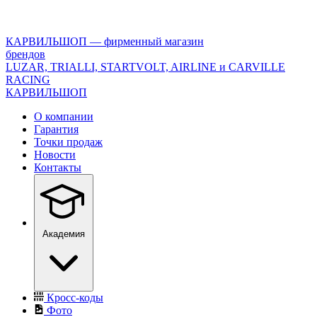
<\?
xml
version="1.0"
КАРВИЛЬШОП — фирменный магазин
encoding="utf-
брендов
8"?
LUZAR, TRIALLI, STARTVOLT, AIRLINE и CARVILLE
>
RACING
КАРВИЛЬШОП
О компании
Гарантия
Точки продаж
Новости
Контакты
Академия
Кросс-коды
Фото