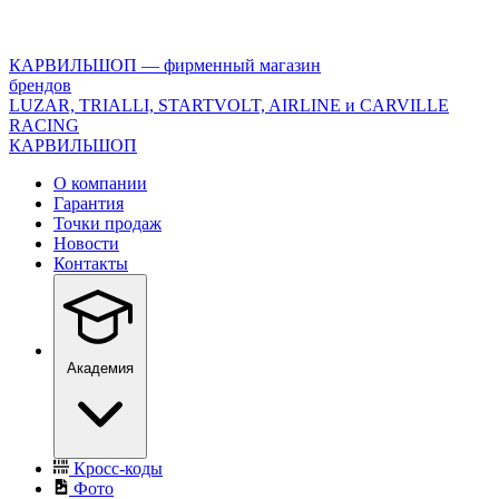
<\?
xml
version="1.0"
КАРВИЛЬШОП — фирменный магазин
encoding="utf-
брендов
8"?
LUZAR, TRIALLI, STARTVOLT, AIRLINE и CARVILLE
>
RACING
КАРВИЛЬШОП
О компании
Гарантия
Точки продаж
Новости
Контакты
Академия
Кросс-коды
Фото