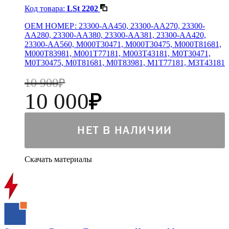
Код товара:
LSt 2202
OEM НОМЕР: 23300-AA450, 23300-AA270, 23300-
AA280, 23300-AA380, 23300-AA381, 23300-AA420,
23300-AA560, M000T30471, M000T30475, M000T81681,
M000T83981, M001T77181, M003T43181, M0T30471,
M0T30475, M0T81681, M0T83981, M1T77181, M3T43181
10 900
10 000
НЕТ В НАЛИЧИИ
Скачать материалы