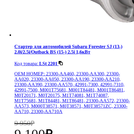
Стартер для автомобилей Subaru Forester SJ (13-)
2.0i/2.5i/Outback BS (15-) 2.5i 1,6кВт
Код товара:
LSt 2201
OEM НОМЕР: 23300-AA460, 23300-AA300, 23300-
AA020, 23300-AA050, 23300-AA190, 23300-AA210,
23300-AA390, 23300-AA570, 42991-7300, 42991-7310,
42991-7500, M001T75681, M001T84481, M001T86481,
M0T20171, M0T20175, M1T74081, M1T74087,
M1T75681, M1T84481, M1T86481, 23300-AA572, 23300-
AA573, M000T38571, M0T38571, M0T38571ZC, 23300-
AA710, 23300-AA710A
9 950