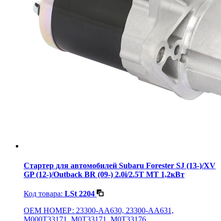
Стартер для автомобилей Subaru Forester SJ (13-)/XV
GP (12-)/Outback BR (09-) 2.0i/2.5T MT 1,2кВт
Код товара:
LSt 2204
OEM НОМЕР: 23300-AA630, 23300-AA631,
M000T33171, M0T33171, M0T33176