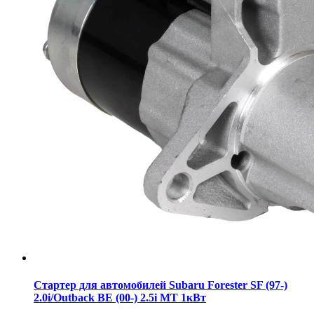
Стартер для автомобилей Subaru Forester SF (97-)
2.0i/Outback BE (00-) 2.5i MT 1кВт