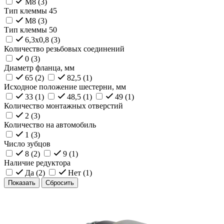
M8 (
3
)
Тип клеммы 45
M8 (
3
)
Тип клеммы 50
6,3x0,8 (
3
)
Количество резьбовых соединений
0 (
3
)
Диаметр фланца, мм
65 (
2
)
82,5 (
1
)
Исходное положение шестерни, мм
33 (
1
)
48,5 (
1
)
49 (
1
)
Количество монтажных отверстий
2 (
3
)
Количество на автомобиль
1 (
3
)
Число зубцов
8 (
2
)
9 (
1
)
Наличие редуктора
Да (
2
)
Нет (
1
)