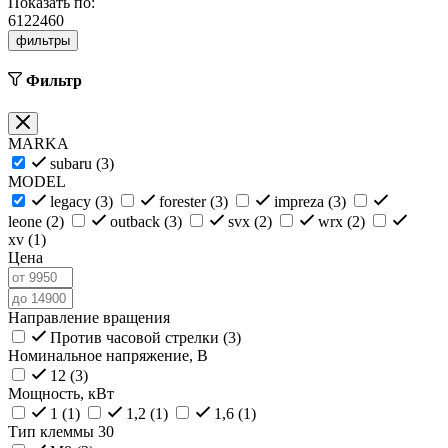
Показать по:
6
12
24
60
фильтры
Фильтр
MARKA
subaru (
3
)
MODEL
legacy (
3
)
forester (
3
)
impreza (
3
)
leone (
2
)
outback (
3
)
svx (
2
)
wrx (
2
)
xv (
1
)
Цена
Направление вращения
Против часовой стрелки (
3
)
Номинальное напряжение, В
12 (
3
)
Мощность, кВт
1 (
1
)
1,2 (
1
)
1,6 (
1
)
Тип клеммы 30