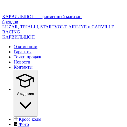
<\?
xml
version="1.0"
КАРВИЛЬШОП — фирменный магазин
encoding="utf-
брендов
8"?
LUZAR, TRIALLI, STARTVOLT, AIRLINE и CARVILLE
>
RACING
КАРВИЛЬШОП
О компании
Гарантия
Точки продаж
Новости
Контакты
Академия
Кросс-коды
Фото