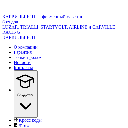
<\?
xml
version="1.0"
КАРВИЛЬШОП — фирменный магазин
encoding="utf-
брендов
8"?
LUZAR, TRIALLI, STARTVOLT, AIRLINE и CARVILLE
>
RACING
КАРВИЛЬШОП
О компании
Гарантия
Точки продаж
Новости
Контакты
Академия
Кросс-коды
Фото