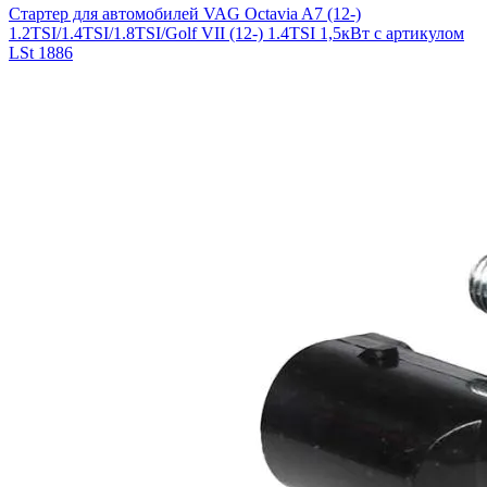
Стартер для автомобилей VAG Octavia A7 (12-)
1.2TSI/1.4TSI/1.8TSI/Golf VII (12-) 1.4TSI 1,5кВт с артикулом
LSt 1886