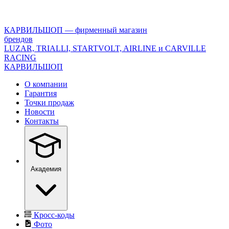
<\?
xml
version="1.0"
КАРВИЛЬШОП — фирменный магазин
encoding="utf-
брендов
8"?
LUZAR, TRIALLI, STARTVOLT, AIRLINE и CARVILLE
>
RACING
КАРВИЛЬШОП
О компании
Гарантия
Точки продаж
Новости
Контакты
Академия
Кросс-коды
Фото