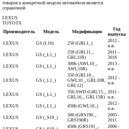
товаров к конкретной модели автомобиля является
справочной
LEXUS
TOYOTA
Год
Производитель
Модель
Модификация
выпуска
2012 -
LEXUS
GS (L10)
250 (GRL1_)
н.в.
250 (GRL11_,
2011 -
LEXUS
GS (_L1_)
GRL11R)
2016
300h (AWL10_,
2013 -
LEXUS
GS (_L1_)
AWL10R)
н.в.
350 (GRL10_,
2012 -
LEXUS
GS (_L1_)
GWL10_, GRL10R,
н.в.
GRL12)
350 AWD (GRL15_,
2011 -
LEXUS
GS (_L1_)
GRL16_, GRL15R)
н.в.
2012 -
LEXUS
GS (_L1_)
450h (GWL10_)
н.в.
300 (GRS190_,
2005 -
LEXUS
GS (_S19_)
GRS190R)
2011
450h (GRS191_,
2006 -
LEXUS
GS (_S19_)