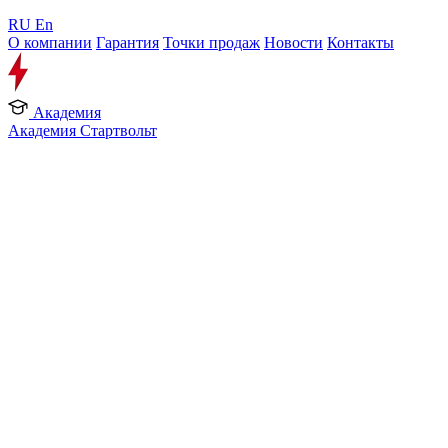
RU
En
О компании
Гарантия
Точки продаж
Новости
Контакты
Академия
Академия Стартвольт