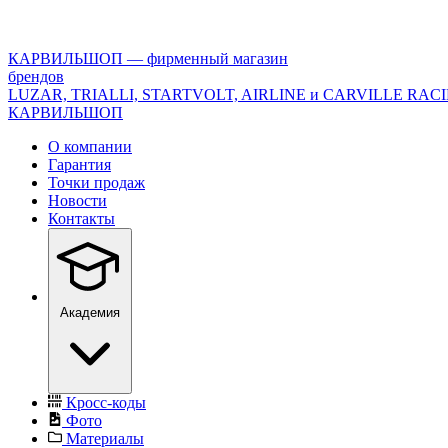
<\?
xml
version="1.0"
КАРВИЛЬШОП — фирменный магазин
encoding="utf-
брендов
8"?
LUZAR, TRIALLI, STARTVOLT, AIRLINE и CARVILLE RAC
>
КАРВИЛЬШОП
О компании
Гарантия
Точки продаж
Новости
Контакты
Академия
Кросс-коды
Фото
Материалы