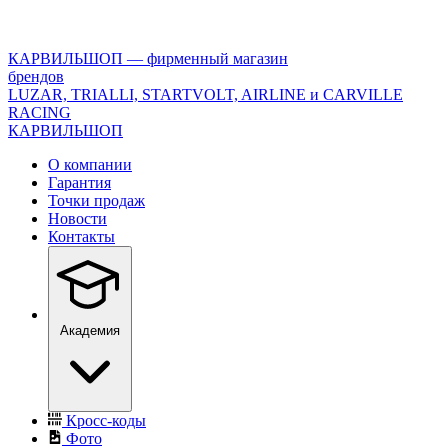
<\?
xml
version="1.0"
КАРВИЛЬШОП — фирменный магазин
encoding="utf-
брендов
8"?
LUZAR, TRIALLI, STARTVOLT, AIRLINE и CARVILLE
>
RACING
КАРВИЛЬШОП
О компании
Гарантия
Точки продаж
Новости
Контакты
Академия
Кросс-коды
Фото