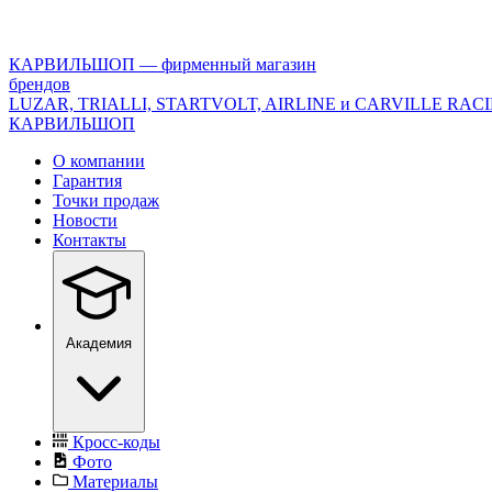
<\?
xml
version="1.0"
КАРВИЛЬШОП — фирменный магазин
encoding="utf-
брендов
8"?
LUZAR, TRIALLI, STARTVOLT, AIRLINE и CARVILLE RAC
>
КАРВИЛЬШОП
О компании
Гарантия
Точки продаж
Новости
Контакты
Академия
Кросс-коды
Фото
Материалы