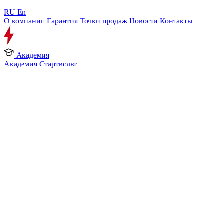
RU
En
О компании
Гарантия
Точки продаж
Новости
Контакты
Академия
Академия Стартвольт