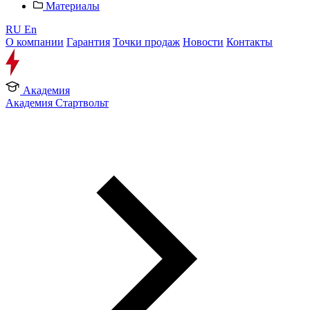
Материалы
RU
En
О компании
Гарантия
Точки продаж
Новости
Контакты
Академия
Академия Стартвольт