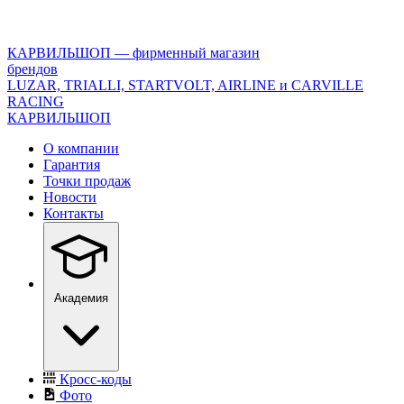
<\?
xml
version="1.0"
КАРВИЛЬШОП — фирменный магазин
encoding="utf-
брендов
8"?
LUZAR, TRIALLI, STARTVOLT, AIRLINE и CARVILLE
>
RACING
КАРВИЛЬШОП
О компании
Гарантия
Точки продаж
Новости
Контакты
Академия
Кросс-коды
Фото