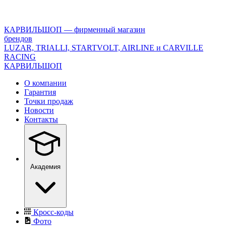
<\?
xml
version="1.0"
КАРВИЛЬШОП — фирменный магазин
encoding="utf-
брендов
8"?
LUZAR, TRIALLI, STARTVOLT, AIRLINE и CARVILLE
>
RACING
КАРВИЛЬШОП
О компании
Гарантия
Точки продаж
Новости
Контакты
Академия
Кросс-коды
Фото