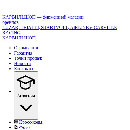
<\?
xml
version="1.0"
КАРВИЛЬШОП — фирменный магазин
encoding="utf-
брендов
8"?
LUZAR, TRIALLI, STARTVOLT, AIRLINE и CARVILLE
>
RACING
КАРВИЛЬШОП
О компании
Гарантия
Точки продаж
Новости
Контакты
Академия
Кросс-коды
Фото