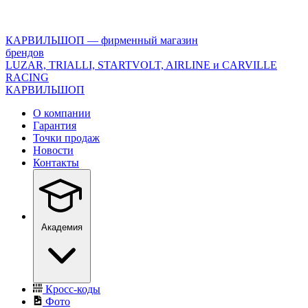
<\?
xml
version="1.0"
КАРВИЛЬШОП — фирменный магазин
encoding="utf-
брендов
8"?
LUZAR, TRIALLI, STARTVOLT, AIRLINE и CARVILLE
>
RACING
КАРВИЛЬШОП
О компании
Гарантия
Точки продаж
Новости
Контакты
Академия
Кросс-коды
Фото