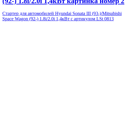
(92-) 1.8i/2.0i 1,4кВт картинка номер 2
Стартер для автомобилей Hyundai Sonata III (93-)/Mitsubishi
Space Wagon (92-) 1.8i/2.0i 1,4кВт с артикулом LSt 0813