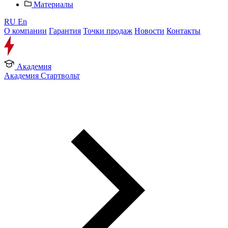
Материалы
RU
En
О компании
Гарантия
Точки продаж
Новости
Контакты
Академия
Академия Стартвольт