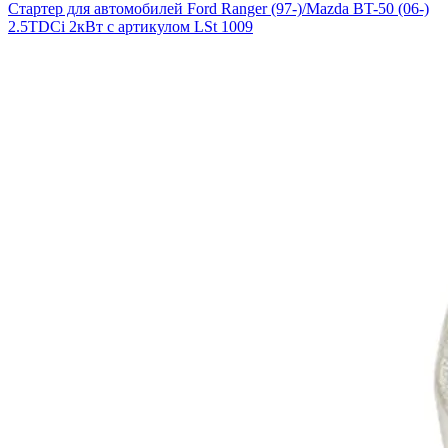
Стартер для автомобилей Ford Ranger (97-)/Mazda BT-50 (06-)
2.5TDCi 2кВт с артикулом LSt 1009