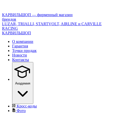
<\?
xml
version="1.0"
КАРВИЛЬШОП — фирменный магазин
encoding="utf-
брендов
8"?
LUZAR, TRIALLI, STARTVOLT, AIRLINE и CARVILLE
>
RACING
КАРВИЛЬШОП
О компании
Гарантия
Точки продаж
Новости
Контакты
Академия
Кросс-коды
Фото