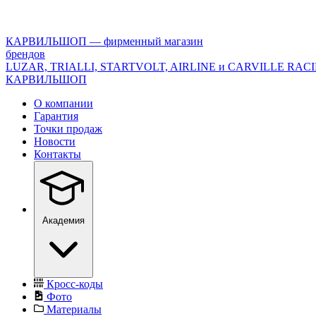
<\?
xml
version="1.0"
КАРВИЛЬШОП — фирменный магазин
encoding="utf-
брендов
8"?
LUZAR, TRIALLI, STARTVOLT, AIRLINE и CARVILLE RAC
>
КАРВИЛЬШОП
О компании
Гарантия
Точки продаж
Новости
Контакты
Академия
Кросс-коды
Фото
Материалы