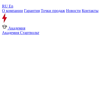
RU
En
О компании
Гарантия
Точки продаж
Новости
Контакты
Академия
Академия Стартвольт