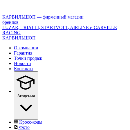
<\?
xml
version="1.0"
КАРВИЛЬШОП — фирменный магазин
encoding="utf-
брендов
8"?
LUZAR, TRIALLI, STARTVOLT, AIRLINE и CARVILLE
>
RACING
КАРВИЛЬШОП
О компании
Гарантия
Точки продаж
Новости
Контакты
Академия
Кросс-коды
Фото