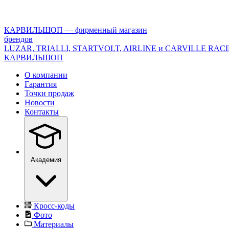
<\?
xml
version="1.0"
КАРВИЛЬШОП — фирменный магазин
encoding="utf-
брендов
8"?
LUZAR, TRIALLI, STARTVOLT, AIRLINE и CARVILLE RAC
>
КАРВИЛЬШОП
О компании
Гарантия
Точки продаж
Новости
Контакты
Академия
Кросс-коды
Фото
Материалы