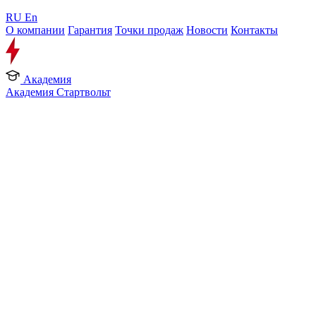
RU
En
О компании
Гарантия
Точки продаж
Новости
Контакты
Академия
Академия Стартвольт