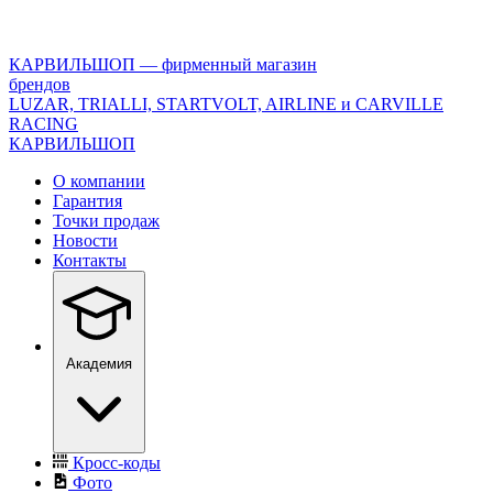
<\?
xml
version="1.0"
КАРВИЛЬШОП — фирменный магазин
encoding="utf-
брендов
8"?
LUZAR, TRIALLI, STARTVOLT, AIRLINE и CARVILLE
>
RACING
КАРВИЛЬШОП
О компании
Гарантия
Точки продаж
Новости
Контакты
Академия
Кросс-коды
Фото