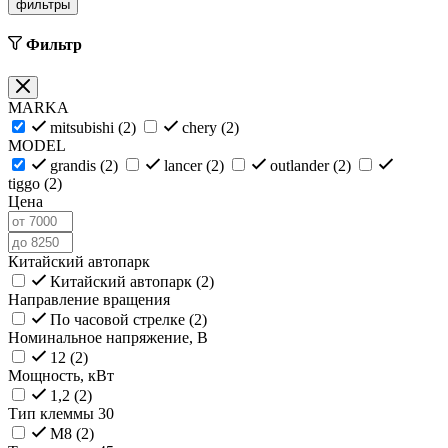
фильтры
Фильтр
MARKA
mitsubishi (
2
)
chery (
2
)
MODEL
grandis (
2
)
lancer (
2
)
outlander (
2
)
tiggo (
2
)
Цена
Китайский автопарк
Китайский автопарк (
2
)
Направление вращения
По часовой стрелке (
2
)
Номинальное напряжение, В
12 (
2
)
Мощность, кВт
1,2 (
2
)
Тип клеммы 30
M8 (
2
)