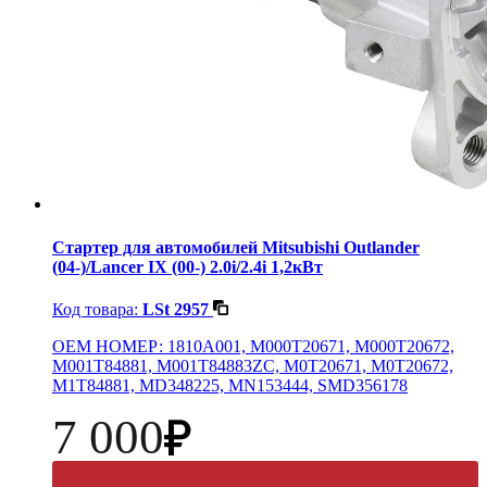
Стартер для автомобилей Mitsubishi Outlander
(04-)/Lancer IX (00-) 2.0i/2.4i 1,2кВт
Код товара:
LSt 2957
OEM НОМЕР: 1810A001, M000T20671, M000T20672,
M001T84881, M001T84883ZC, M0T20671, M0T20672,
M1T84881, MD348225, MN153444, SMD356178
7 000