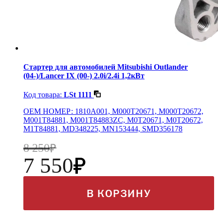
Стартер для автомобилей Mitsubishi Outlander
(04-)/Lancer IX (00-) 2.0i/2.4i 1,2кВт
Код товара:
LSt 1111
OEM НОМЕР: 1810A001, M000T20671, M000T20672,
M001T84881, M001T84883ZC, M0T20671, M0T20672,
M1T84881, MD348225, MN153444, SMD356178
8 250
7 550
В КОРЗИНУ