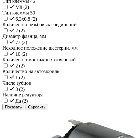
Тип клеммы 45
M8 (
2
)
Тип клеммы 50
6,3x0,8 (
2
)
Количество резьбовых соединений
2 (
2
)
Диаметр фланца, мм
77 (
2
)
Исходное положение шестерни, мм
10 (
2
)
Количество монтажных отверстий
2 (
2
)
Количество на автомобиль
1 (
2
)
Число зубцов
8 (
2
)
Наличие редуктора
Да (
2
)