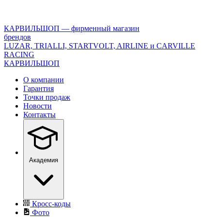
<\?
xml
version="1.0"
КАРВИЛЬШОП — фирменный магазин
encoding="utf-
брендов
8"?
LUZAR, TRIALLI, STARTVOLT, AIRLINE и CARVILLE
>
RACING
КАРВИЛЬШОП
О компании
Гарантия
Точки продаж
Новости
Контакты
Академия
Кросс-коды
Фото