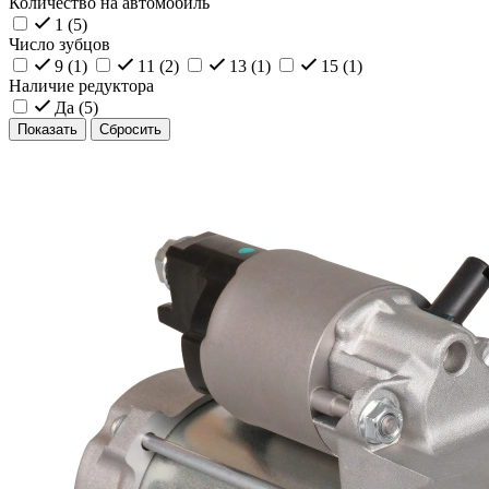
Количество на автомобиль
1 (
5
)
Число зубцов
9 (
1
)
11 (
2
)
13 (
1
)
15 (
1
)
Наличие редуктора
Да (
5
)