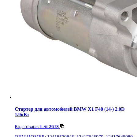
Стартер для автомобилей BMW X1 F48 (14-) 2.0D
1,9кВт
Код товара:
LSt 2613
OEM НОМЕР: 12418570845, 12417645979, 12417645980,