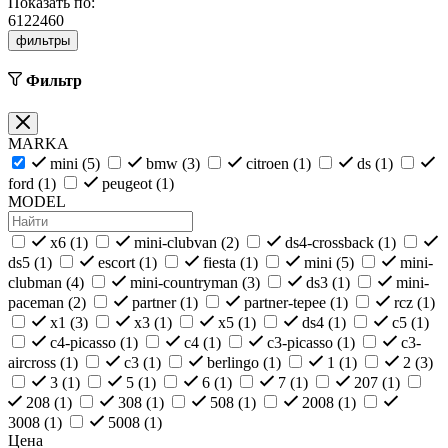
Показать по:
6
12
24
60
фильтры
Фильтр
MARKA
mini (
5
)
bmw (
3
)
citroen (
1
)
ds (
1
)
ford (
1
)
peugeot (
1
)
MODEL
x6 (
1
)
mini-clubvan (
2
)
ds4-crossback (
1
)
ds5 (
1
)
escort (
1
)
fiesta (
1
)
mini (
5
)
mini-
clubman (
4
)
mini-countryman (
3
)
ds3 (
1
)
mini-
paceman (
2
)
partner (
1
)
partner-tepee (
1
)
rcz (
1
)
x1 (
3
)
x3 (
1
)
x5 (
1
)
ds4 (
1
)
c5 (
1
)
c4-picasso (
1
)
c4 (
1
)
c3-picasso (
1
)
c3-
aircross (
1
)
c3 (
1
)
berlingo (
1
)
1 (
1
)
2 (
3
)
3 (
1
)
5 (
1
)
6 (
1
)
7 (
1
)
207 (
1
)
208 (
1
)
308 (
1
)
508 (
1
)
2008 (
1
)
3008 (
1
)
5008 (
1
)
Цена