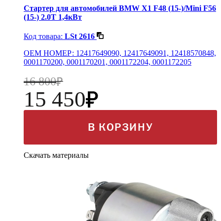
Стартер для автомобилей BMW X1 F48 (15-)/Mini F56
(15-) 2.0T 1,4кВт
Код товара:
LSt 2616
OEM НОМЕР: 12417649090, 12417649091, 12418570848,
0001170200, 0001170201, 0001172204, 0001172205
16 800
15 450
В КОРЗИНУ
Скачать материалы