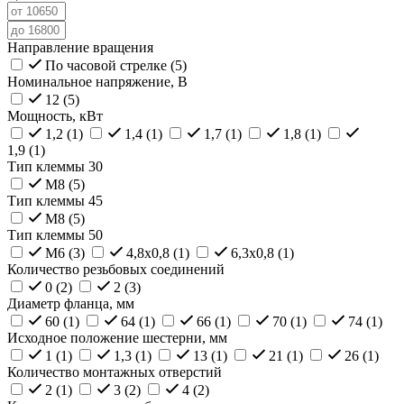
Направление вращения
По часовой стрелке (
5
)
Номинальное напряжение, В
12 (
5
)
Мощность, кВт
1,2 (
1
)
1,4 (
1
)
1,7 (
1
)
1,8 (
1
)
1,9 (
1
)
Тип клеммы 30
M8 (
5
)
Тип клеммы 45
M8 (
5
)
Тип клеммы 50
M6 (
3
)
4,8x0,8 (
1
)
6,3x0,8 (
1
)
Количество резьбовых соединений
0 (
2
)
2 (
3
)
Диаметр фланца, мм
60 (
1
)
64 (
1
)
66 (
1
)
70 (
1
)
74 (
1
)
Исходное положение шестерни, мм
1 (
1
)
1,3 (
1
)
13 (
1
)
21 (
1
)
26 (
1
)
Количество монтажных отверстий
2 (
1
)
3 (
2
)
4 (
2
)