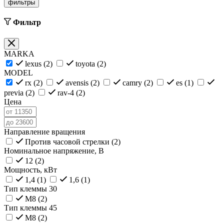
фильтры
Фильтр
MARKA
lexus (
2
)
toyota (
2
)
MODEL
rx (
2
)
avensis (
2
)
camry (
2
)
es (
1
)
previa (
2
)
rav-4 (
2
)
Цена
Направление вращения
Против часовой стрелки (
2
)
Номинальное напряжение, В
12 (
2
)
Мощность, кВт
1,4 (
1
)
1,6 (
1
)
Тип клеммы 30
M8 (
2
)
Тип клеммы 45
M8 (
2
)