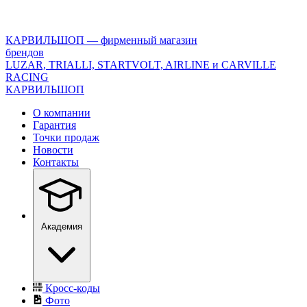
<\?
xml
version="1.0"
КАРВИЛЬШОП — фирменный магазин
encoding="utf-
брендов
8"?
LUZAR, TRIALLI, STARTVOLT, AIRLINE и CARVILLE
>
RACING
КАРВИЛЬШОП
О компании
Гарантия
Точки продаж
Новости
Контакты
Академия
Кросс-коды
Фото