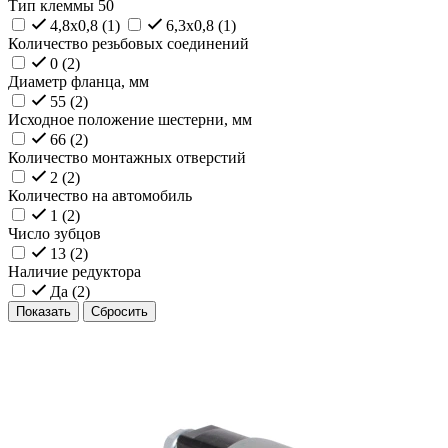
Тип клеммы 50
4,8x0,8 (
1
)
6,3x0,8 (
1
)
Количество резьбовых соединений
0 (
2
)
Диаметр фланца, мм
55 (
2
)
Исходное положение шестерни, мм
66 (
2
)
Количество монтажных отверстий
2 (
2
)
Количество на автомобиль
1 (
2
)
Число зубцов
13 (
2
)
Наличие редуктора
Да (
2
)