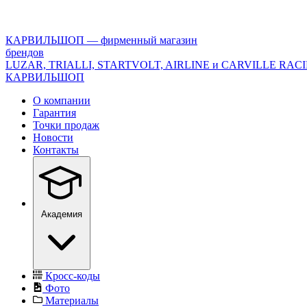
<\?
xml
version="1.0"
КАРВИЛЬШОП — фирменный магазин
encoding="utf-
брендов
8"?
LUZAR, TRIALLI, STARTVOLT, AIRLINE и CARVILLE RAC
>
КАРВИЛЬШОП
О компании
Гарантия
Точки продаж
Новости
Контакты
Академия
Кросс-коды
Фото
Материалы