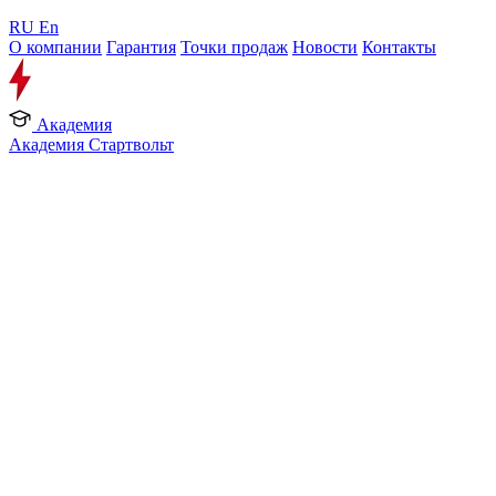
RU
En
О компании
Гарантия
Точки продаж
Новости
Контакты
Академия
Академия Стартвольт