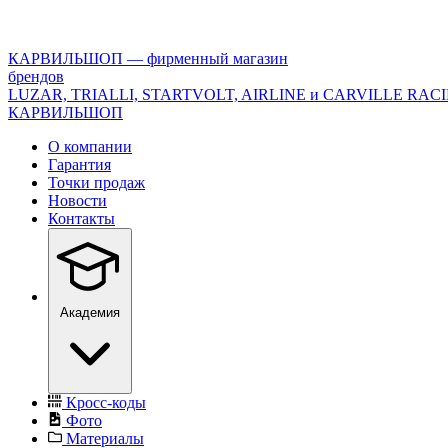
<\?
xml
version="1.0"
КАРВИЛЬШОП — фирменный магазин
encoding="utf-
брендов
8"?
LUZAR, TRIALLI, STARTVOLT, AIRLINE и CARVILLE RAC
>
КАРВИЛЬШОП
О компании
Гарантия
Точки продаж
Новости
Контакты
Академия
Кросс-коды
Фото
Материалы