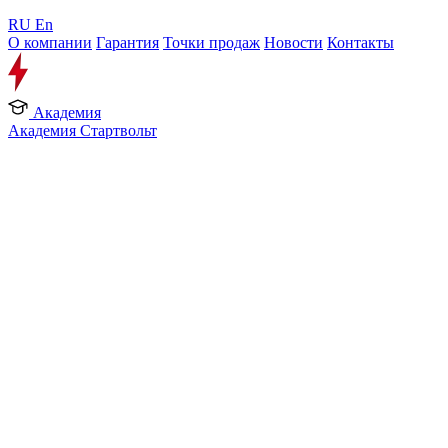
RU
En
О компании
Гарантия
Точки продаж
Новости
Контакты
Академия
Академия Стартвольт